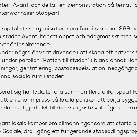
ater i Avanti och delta i en demonstration på temat 
etenwahnsinn stoppen
).
ikapitalistisk organisation som funnits sedan 1989 o
ka städer. Avanti har ett öppet och odogmatiskt men s
ker är inspirerande.
nder några år varit drivande i att skapa ett nätver
 under parollen ”Rätten till staden” i bland annat H
ingar, gentrifiering, bostadsspekulation, nedgångna 
änna sociala rum i staden.
erat sig har lyckats föra samman flera olika, specifik
att en enorm press på lokala politiker att börja bygga
därmed gjort det till den viktigaste valfrågan i förra 
r varit lokala kamper om allmänningar som att starta 
Sociale, dra i gång ett fungerande stadsodlingsprojek