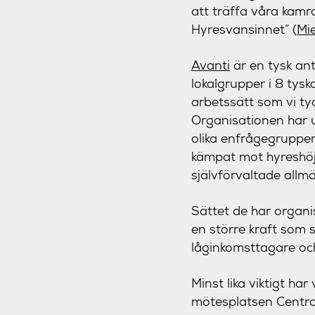
att träffa våra kamr
Hyresvansinnet” (
Mi
Avanti
är en tysk ant
lokalgrupper i 8 tys
arbetssätt som vi tyc
Organisationen har u
olika enfrågegrupper
kämpat mot hyreshöjn
självförvaltade allm
Sättet de har organis
en större kraft som s
låginkomsttagare och 
Minst lika viktigt ha
mötesplatsen Centro 