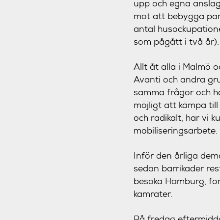
upp och egna anslags
mot att bebygga park
antal husockupatione
som pågått i två år).
Allt åt alla i Malmö 
Avanti och andra gru
samma frågor och ho
möjligt att kämpa til
och radikalt, har vi
mobiliseringsarbete.
Inför den årliga de
sedan barrikader res
besöka Hamburg, för
kamrater.
På fredag eftermidda