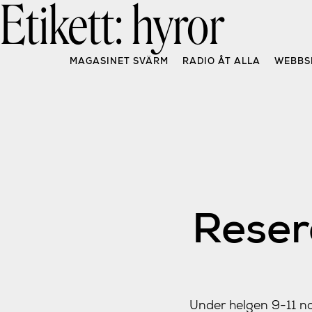
Etikett:
hyror
Skip
to
content
MAGASINET SVÄRM
RADIO ÅT ALLA
WEBBS
Reser
Under helgen 9-11 no