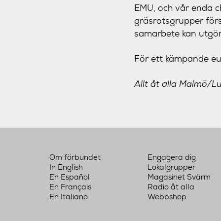
EMU, och vår enda ch
gräsrotsgrupper för
samarbete kan utgöra
För ett kämpande eur
Allt åt alla Malmö/L
Om förbundet
Engagera dig
In English
Lokalgrupper
En Español
Magasinet Svärm
En Français
Radio åt alla
En Italiano
Webbshop