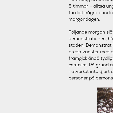
5 timmar – alltså ung
färdigt några bande
morgondagen.
Följande morgon slöt
demonstrationen, hål
staden. Demonstrati
breda vänster med ett
framgick ändå tydli
centrum. På grund av
nätverket inte gjort
personer på demonst