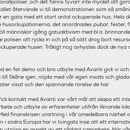
avallpoliser, och det fanns tyvärr inte mycket att göra
ället återvände vi till demonstrationen som så små
 en gata med ett stort antal ockuperade hus. Hela d
 husockupationerna, det anordnades pubar, fester, f
öll människor igång gatuaktivism med bl.a. brinnande
e polisen att rycka in och på så sätt drog bort resurs
ckuperade husen. Tråkigt nog avhystes dock de nya o
d en fet demo och bra utbyte med Avanti gick vi och 
 till Skåne igen, nöjda med vår egen insats och glada
ter visat och den spännande rörelse de har.
t fick kontakt med Avanti var vårt mål att skapa ett int
bete och utbyte av erfarenheter utifrån liknande lok
Med finanskrisen urartning i vår omedelbara närhet o
 i södra Europa har vi tvingats inse att ett internati
an utgöra en aspekt av ett sådant samarbete. När vår