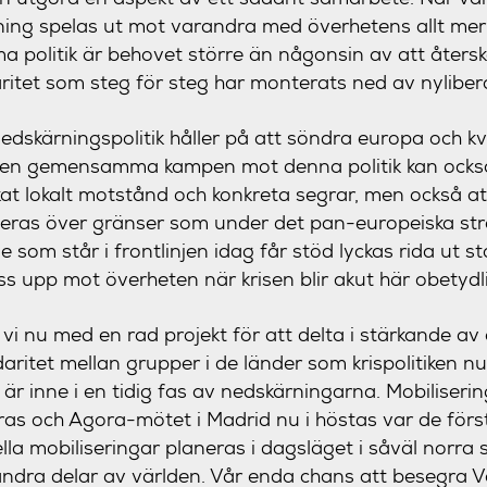
ing spelas ut mot varandra med överhetens allt mer 
a politik är behovet större än någonsin av att åters
daritet som steg för steg har monterats ned av nyliber
nedskärningspolitik håller på att söndra europa och kv
den gemensamma kampen mot denna politik kan också
kat lokalt motstånd och konkreta segrar, men också a
ras över gränser som under det pan-europeiska str
 som står i frontlinjen idag får stöd lyckas rida ut s
ss upp mot överheten när krisen blir akut här obetydl
i nu med en rad projekt för att delta i stärkande av e
daritet mellan grupper i de länder som krispolitiken n
r inne i en tidig fas av nedskärningarna. Mobilisering
åras och Agora-mötet i Madrid nu i höstas var de förs
ella mobiliseringar planeras i dagsläget i såväl norr
andra delar av världen. Vår enda chans att besegra 