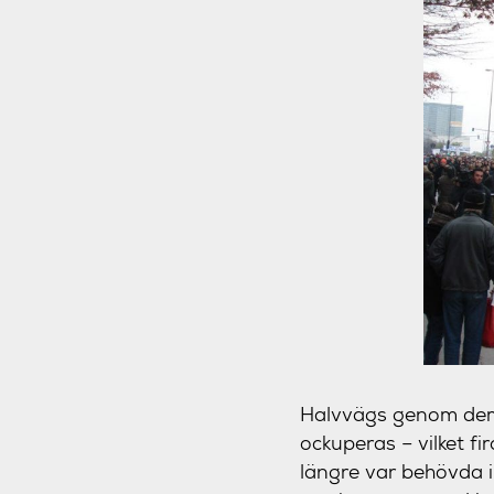
Halvvägs genom demon
ockuperas – vilket fi
längre var behövda i