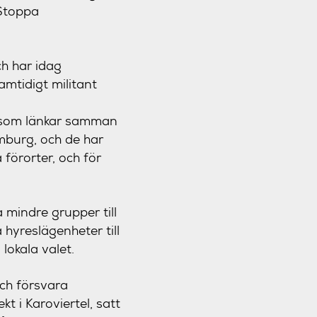
”Stoppa
ch har idag
amtidigt militant
k som länkar samman
amburg, och de har
förorter, och för
a mindre grupper till
 hyreslägenheter till
lokala valet.
och försvara
t i Karoviertel, satt