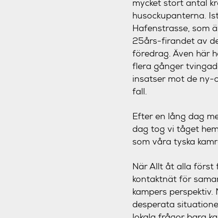
mycket stort antal kr
husockupanterna. Ist
Hafenstrasse, som är
25års-firandet av de
föredrag. Även här h
flera gånger tvingad
insatser mot de ny-o
fall.
Efter en lång dag me
dag tog vi tåget hem
som våra tyska kamra
När Allt åt alla förs
kontaktnät för samar
kampers perspektiv. 
desperata situationen
lokala frågor bara k