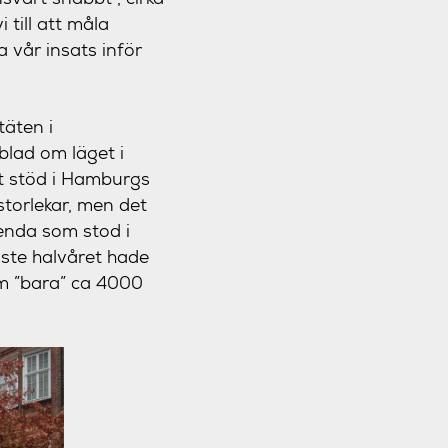
 till att måla
 vår insats inför
täten i
blad om läget i
t stöd i Hamburgs
storlekar, men det
enda som stod i
aste halvåret hade
om ”bara” ca 4000