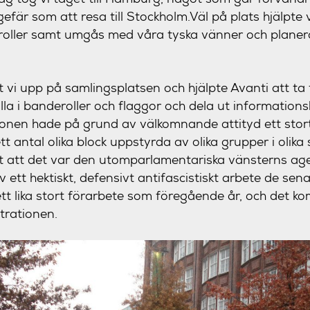
efär som att resa till Stockholm.Väl på plats hjälpte vi
roller samt umgås med våra tyska vänner och planera
 vi upp på samlingsplatsen och hjälpte Avanti att ta 
la i banderoller och flaggor och dela ut informations
onen hade på grund av välkomnande attityd ett stor
 antal olika block uppstyrda av olika grupper i olika 
gt att det var den utomparlamentariska vänsterns ag
 ett hektiskt, defensivt antifascistiskt arbete de sen
 ett lika stort förarbete som föregående år, och det k
rationen.