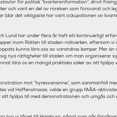
tavlor för politisk ”kvartersinformation”, drivit fra
er och varit en del av rörelsen som försvarat och leg
r (där det viktigaste har varit ockupationen av kvart
och Lund har under flera år haft ett kontinuerligt er
pper inom Rätten till staden-nätverken, eftersom vi i
ppats kunna lära oss av varandras kamper. Mer än at
l sig nya rättigheter till staden om man organiserar s
 kunnat lära os en mängd praktiska saker av att hjälp
monstration mot ”hyresvansinne”, som sammanföll med
tes vid Haffenstrasse, valde en grupp fAÅA-aktivister
 att hjälpa till med demonstrationen och umgås och 
g tog vi tåget till Hamburg, något som går förvånans