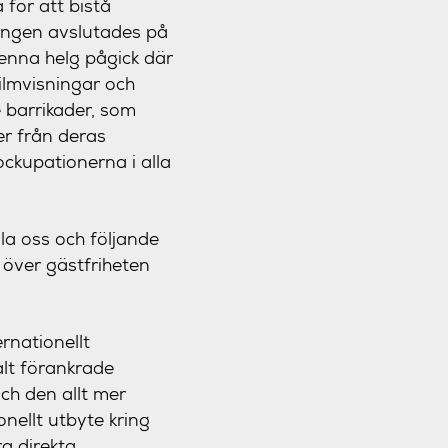
 för att bistå
ningen avslutades på
enna helg pågick där
ilmvisningar och
 barrikader, som
er från deras
ckupationerna i alla
la oss och följande
 över gästfriheten
ernationellt
alt förankrade
ch den allt mer
onellt utbyte kring
a direkta