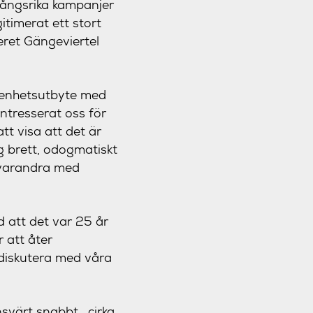
mgångsrika kampanjer
itimerat ett stort
eret Gängeviertel
farenhetsutbyte med
ntresserat oss för
t visa att det är
ig brett, odogmatiskt
a varandra med
 att det var 25 år
 att åter
diskutera med våra
värt snabbt , cirka