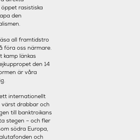
öppet rasistiska
kapa den
alismen.
äsa all framtidstro
 föra oss närmare.
tt kamp länkas
ejkuppropet den 14
tormen är våra
ig.
tt internationellt
u värst drabbar och
en till banktroikans
ta stegen – och fler
a som södra Europa,
Valutafonden och