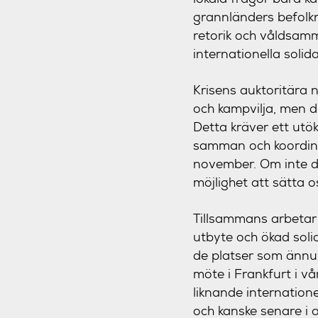
grannländers befolkn
retorik och våldsamm
internationella soli
Krisens auktoritära 
och kampvilja, men 
Detta kräver ett utö
samman och koordine
november. Om inte de
möjlighet att sätta o
Tillsammans arbetar v
utbyte och ökad soli
de platser som ännu ä
möte i Frankfurt i v
liknande internation
och kanske senare i 