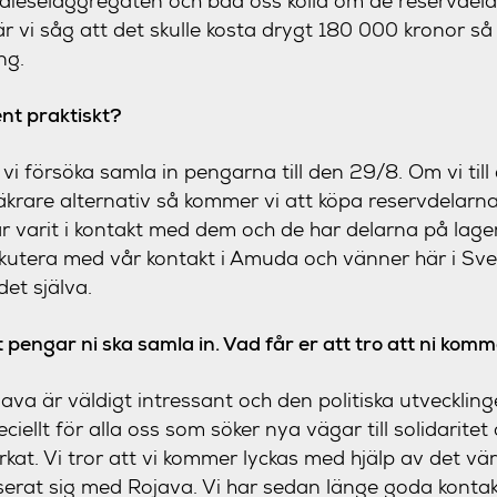
dieselaggregaten och bad oss kolla om de reservdel
är vi såg att det skulle kosta drygt 180 000 kronor s
ing.
ent praktiskt?
vi försöka samla in pengarna till den 29/8. Om vi till 
säkrare alternativ så kommer vi att köpa reservdelar
ar varit i kontakt med dem och de har delarna på lager
iskutera med vår kontakt i Amuda och vänner här i Sver
det själva.
 pengar ni ska samla in. Vad får er att tro att ni komm
ava är väldigt intressant och den politiska utvecklin
iellt för alla oss som söker nya vägar till solidaritet 
arkat. Vi tror att vi kommer lyckas med hjälp av det
serat sig med Rojava. Vi har sedan länge goda kont