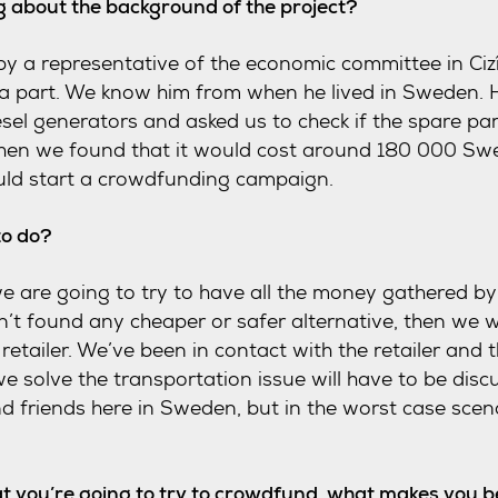
 about the background of the project?
 a representative of the economic committee in Ciz
 a part. We know him from when he lived in Sweden. 
iesel generators and asked us to check if the spare p
en we found that it would cost around 180 000 Sw
uld start a crowdfunding campaign.
to do?
e are going to try to have all the money gathered by
n’t found any cheaper or safer alternative, then we w
retailer. We’ve been in contact with the retailer and 
we solve the transportation issue will have to be disc
 friends here in Sweden, but in the worst case scena
hat you’re going to try to crowdfund, what makes you be