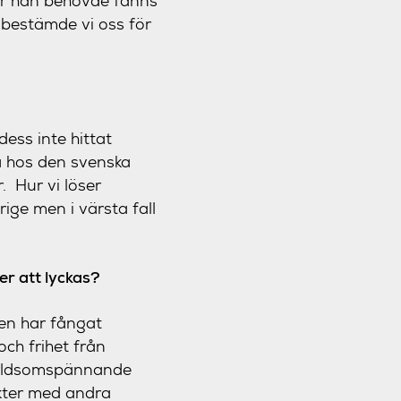
ar han behövde fanns
å bestämde vi oss för
dess inte hittat
na hos den svenska
. Hur vi löser
ige men i värsta fall
er att lyckas?
gen har fångat
och frihet från
 världsomspännande
akter med andra