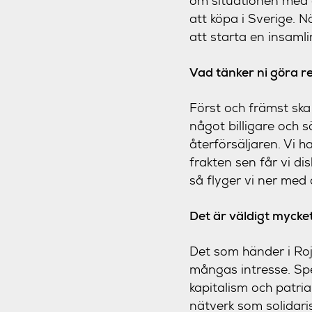
om situationen med 
att köpa i Sverige. N
att starta en insaml
Vad tänker ni göra r
Först och främst ska 
något billigare och 
återförsäljaren. Vi h
frakten sen får vi d
så flyger vi ner med 
Det är väldigt mycket
Det som händer i Roj
mångas intresse. Spec
kapitalism och patri
nätverk som solidari