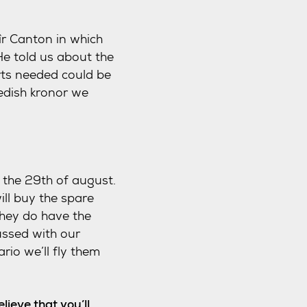
îr Canton in which
He told us about the
arts needed could be
edish kronor we
 the 29th of august.
ill buy the spare
they do have the
ussed with our
rio we’ll fly them
lieve that you’ll