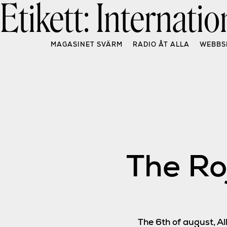
Etikett:
Internatio
Skip
to
content
MAGASINET SVÄRM
RADIO ÅT ALLA
WEBBS
The Roj
The 6th of august, Al