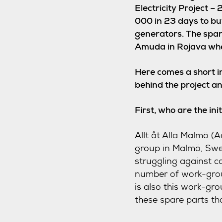
Electricity Project –
000 in 23 days to bu
generators. The spare
Amuda in Rojava whe
Here comes a short i
behind the project an
First, who are the ini
Allt åt Alla Malmö (AåA
group in Malmö, Swe
struggling against c
number of work-grou
is also this work-gro
these spare parts th