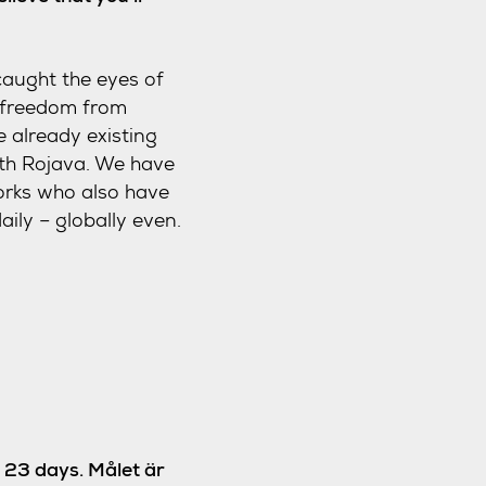
 caught the eyes of
d freedom from
e already existing
ith Rojava. We have
orks who also have
aily – globally even.
n 23 days. Målet är