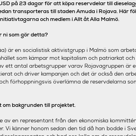
USD på 23 dagar för att köpa reservdelar till dieselag
an transporteras till staden Amuda i Rojava. Här följ
nitiativtagarna och medlem i Allt åt Alla Malmö.
är ni som gör detta?
åa) är en socialistisk aktivistgrupp i Malmö som arbet
hället som kämpar mot kapitalism och patriarkat och
 av ett antal arbetsgrupper varav Rojavagruppen är 
tierat och driver kampanjen och det är också den ar
 och förhoppningsvis överlämna de reservdelarna 
 om bakgrunden till projektet.
ade av en representant från den ekonomiska kommitté
er. Vi känner honom sedan den tid då han bodde i Sv