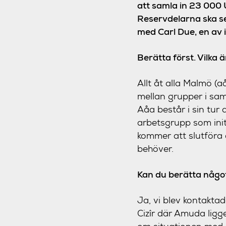
att samla in 23 000 
Reservdelarna ska sed
med Carl Due, en av i
Berätta först. Vilka 
Allt åt alla Malmö (a
mellan grupper i sam
Aåa består i sin tur
arbetsgrupp som ini
kommer att slutföra
behöver.
Kan du berätta något
Ja, vi blev kontakt
Cizîr där Amuda ligg