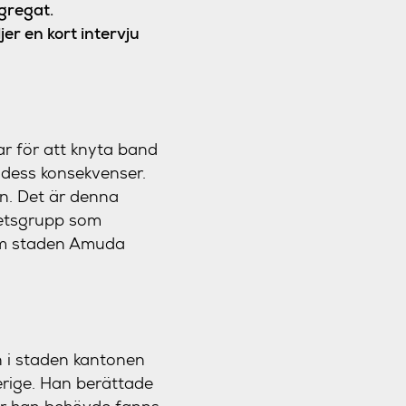
gregat.
er en kort intervju
ar för att knyta band
 dess konsekvenser.
en. Det är denna
betsgrupp som
som staden Amuda
n i staden kantonen
erige. Han berättade