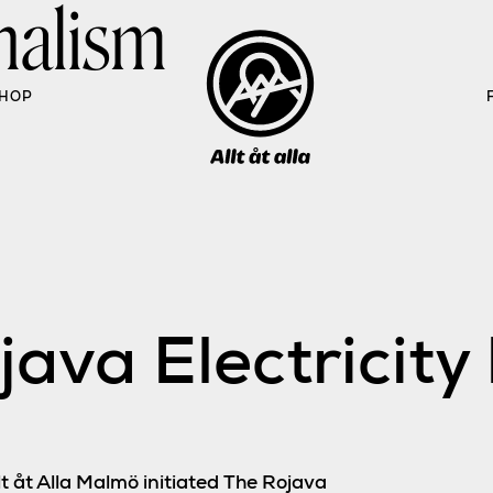
nalism
HOP
ava Electricity
lt åt Alla Malmö initiated The Rojava