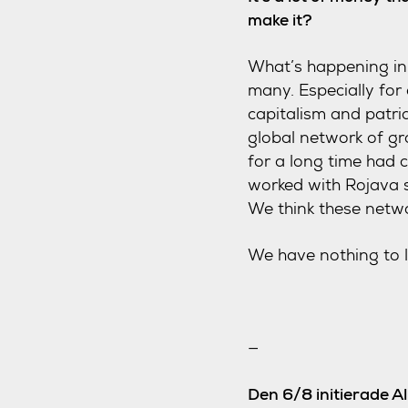
make it?
What’s happening in R
many. Especially for
capitalism and patria
global network of g
for a long time had
worked with Rojava so
We think these netwo
We have nothing to l
—
Den 6/8 initierade Al