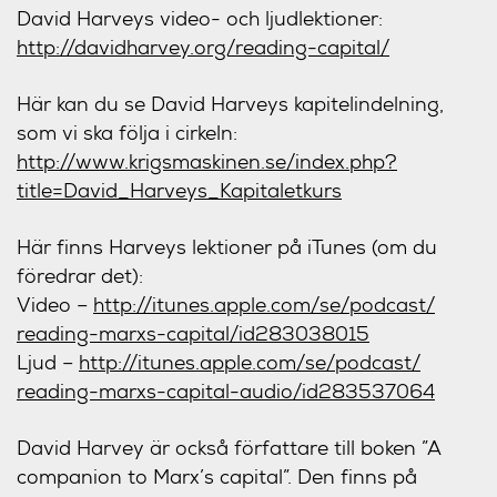
David Harveys video- och ljudlektioner:
http://davidharvey.org/
reading-capital/
Här kan du se David Harveys kapitelindelning,
som vi ska följa i cirkeln:
http://
www.krigsmaskinen.se/
index.php?
title=David_Harve
ys_Kapitaletkurs
Här finns Harveys lektioner på iTunes (om du
föredrar det):
Video –
http://itunes.apple.com/
se/podcast/
reading-marxs-capital/
id283038015
Ljud –
http://itunes.apple.com/
se/podcast/
reading-marxs-capital-audio
/id283537064
David Harvey är också författare till boken ”A
companion to Marx’s capital”. Den finns på