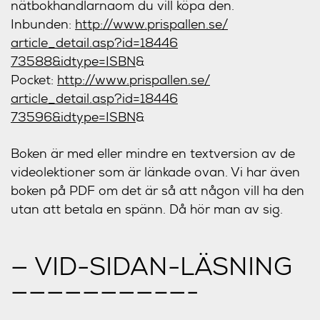
nätbokhandlarnaom du vill köpa den.
Inbunden:
http://www.prispallen.se/
article_detail.asp?id=18446
73588&idtype=ISBN
&
Pocket:
http://www.prispallen.se/
article_detail.asp?id=18446
73596&idtype=ISBN
&
Boken är med eller mindre en textversion av de
videolektioner som är länkade ovan. Vi har även
boken på PDF om det är så att någon vill ha den
utan att betala en spänn. Då hör man av sig.
— VID-SIDAN-LÄSNING
————————–
—-