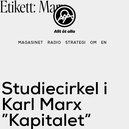
Etikett:
Marx
Skip
to
content
MAGASINET
RADIO
STRATEGI
OM
EN
Studiecirkel i
Karl Marx
”Kapitalet”