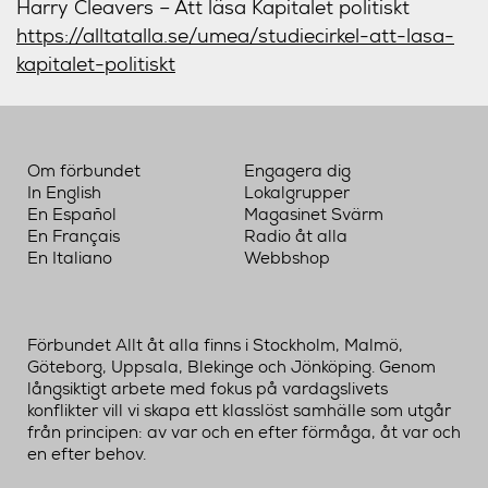
Harry Cleavers – Att läsa Kapitalet politiskt
https://alltatalla.se/
umea/
studiecirkel-att-lasa-
kapit
alet-politiskt
Om förbundet
Engagera dig
In English
Lokalgrupper
En Español
Magasinet Svärm
En Français
Radio åt alla
En Italiano
Webbshop
Förbundet Allt åt alla finns i Stockholm, Malmö,
Göteborg, Uppsala, Blekinge och Jönköping. Genom
långsiktigt arbete med fokus på vardagslivets
konflikter vill vi skapa ett klasslöst samhälle som utgår
från principen: av var och en efter förmåga, åt var och
en efter behov.