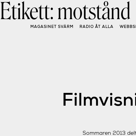
Etikett:
motstånd
Skip
to
content
MAGASINET SVÄRM
RADIO ÅT ALLA
WEBBS
Filmvisn
Sommaren 2013 deltog