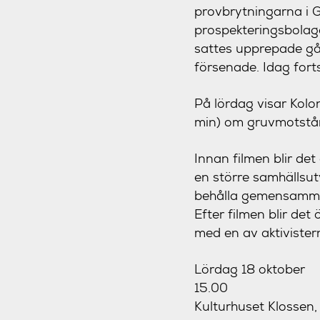
provbrytningarna i G
prospekteringsbolage
sattes upprepade gå
försenade. Idag fort
På lördag visar Kolo
min) om gruvmotstån
Innan filmen blir de
en större samhällsut
behålla gemensamma 
Efter filmen blir de
med en av aktivister
Lördag 18 oktober
15.00
Kulturhuset Klossen,