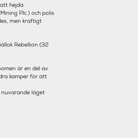
att hejda
ining Plc.) och polis
s, men kraftigt
állok Rebellion (32
boomen är en del av
dra kamper för att
t nuvarande läget