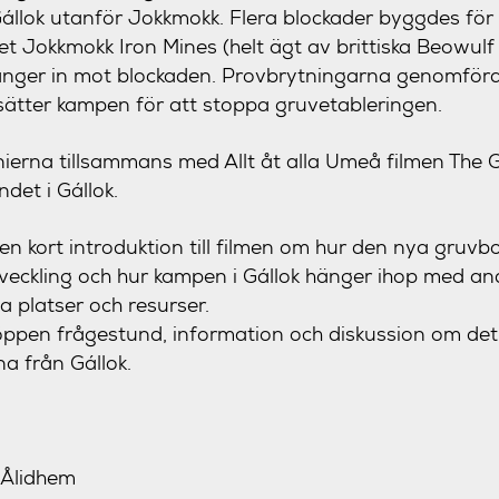
állok utanför Jokkmokk. Flera blockader byggdes för 
t Jokkmokk Iron Mines (helt ägt av brittiska Beowulf M
nger in mot blockaden. Provbrytningarna genomförde
sätter kampen för att stoppa gruvetableringen.
nierna tillsammans med Allt åt alla Umeå filmen The G
det i Gállok.
t en kort introduktion till filmen om hur den nya gruv
veckling och hur kampen i Gállok hänger ihop med an
platser och resurser.
t öppen frågestund, information och diskussion om de
na från Gállok.
 Ålidhem