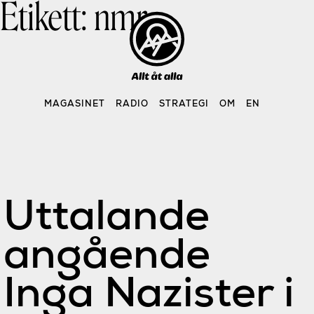
Etikett:
nmr
Skip
to
content
MAGASINET
RADIO
STRATEGI
OM
EN
Uttalande
angående
Inga Nazister i