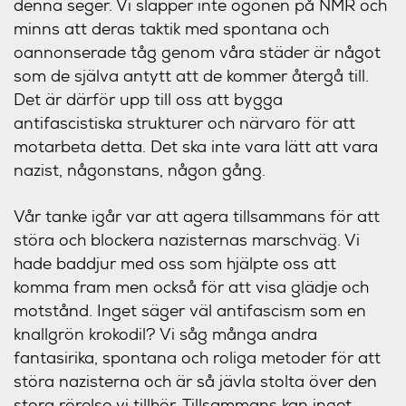
denna seger. Vi släpper inte ögonen på NMR och
minns att deras taktik med spontana och
oannonserade tåg genom våra städer är något
som de själva antytt att de kommer återgå till.
Det är därför upp till oss att bygga
antifascistiska strukturer och närvaro för att
motarbeta detta. Det ska inte vara lätt att vara
nazist, någonstans, någon gång.
Vår tanke igår var att agera tillsammans för att
störa och blockera nazisternas marschväg. Vi
hade baddjur med oss som hjälpte oss att
komma fram men också för att visa glädje och
motstånd. Inget säger väl antifascism som en
knallgrön krokodil? Vi såg många andra
fantasirika, spontana och roliga metoder för att
störa nazisterna och är så jävla stolta över den
stora rörelse vi tillhör. Tillsammans kan inget