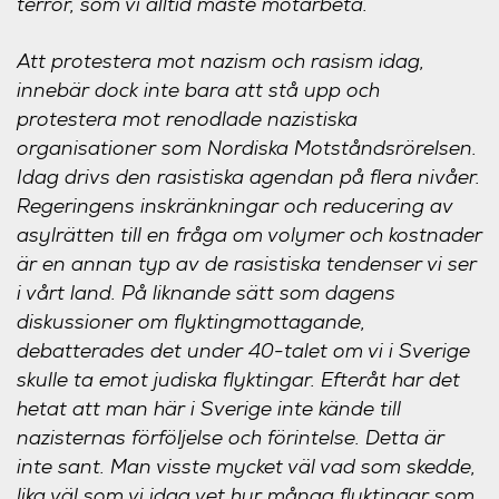
terror, som vi alltid måste motarbeta.
Att protestera mot nazism och rasism idag,
innebär dock inte bara att stå upp och
protestera mot renodlade nazistiska
organisationer som Nordiska Motståndsrörelsen.
Idag drivs den rasistiska agendan på flera nivåer.
Regeringens inskränkningar och reducering av
asylrätten till en fråga om volymer och kostnader
är en annan typ av de rasistiska tendenser vi ser
i vårt land. På liknande sätt som dagens
diskussioner om flyktingmottagande,
debatterades det under 40-talet om vi i Sverige
skulle ta emot judiska flyktingar. Efteråt har det
hetat att man här i Sverige inte kände till
nazisternas förföljelse och förintelse. Detta är
inte sant. Man visste mycket väl vad som skedde,
lika väl som vi idag vet hur många flyktingar som