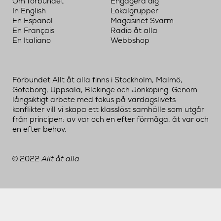
Om förbundet
Engagera dig
In English
Lokalgrupper
En Español
Magasinet Svärm
En Français
Radio åt alla
En Italiano
Webbshop
Förbundet Allt åt alla finns i Stockholm, Malmö,
Göteborg, Uppsala, Blekinge och Jönköping. Genom
långsiktigt arbete med fokus på vardagslivets
konflikter vill vi skapa ett klasslöst samhälle som utgår
från principen: av var och en efter förmåga, åt var och
en efter behov.
2022
Allt åt alla
©