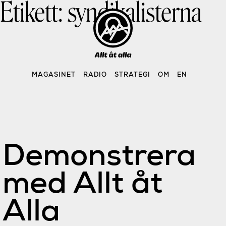
Etikett:
syndikalisterna
Skip
to
content
MAGASINET
RADIO
STRATEGI
OM
EN
Demonstrera
med Allt åt
Alla