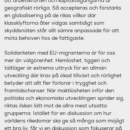
att arbetskraften och kapitaltillgångarna är
geografiskt rörliga. Så accepteras och förstärks
en globalisering på de rikas villkor där
klassklyftorna åter vidgas samtidigt som
skyddsnäten står allt sämre anpassade för att
möta behoven hos de fattigaste.
Solidariteten med EU-migranterna är för oss
mer än välgörenhet. Hemlöshet, tiggeri och
tältläger är extrema uttryck för en allmän
utveckling där krav på ökad tillväxt och rörlighet
betyder att allt fler förlorar i trygghet och
framtidschanser. När maktlösheten inför den
politiska och ekonomiska utvecklingen sprider sig,
riktas ilskan lätt mot de allra mest utsatta
grupperna. Istället för en diskussion om hur
världens rikedomar ska ge så många som möjligt
ett bra liv, får vi en diskussion som fokuserar på