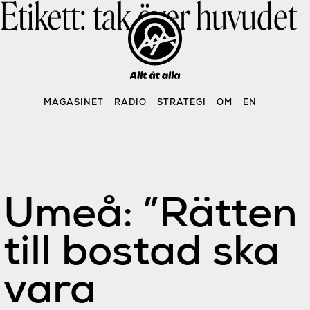
Etikett:
tak över huvudet
Skip
to
content
MAGASINET
RADIO
STRATEGI
OM
EN
Umeå: ”Rätten
till bostad ska
vara