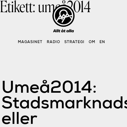
Etikett:
umeå2014
Skip
to
content
MAGASINET
RADIO
STRATEGI
OM
EN
Umeå2014:
Stadsmarknads
eller