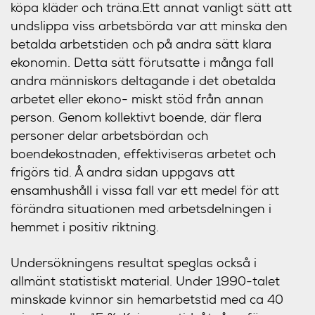
köpa kläder och träna.Ett annat vanligt sätt att
undslippa viss arbetsbörda var att minska den
betalda arbetstiden och på andra sätt klara
ekonomin. Detta sätt förutsatte i många fall
andra människors deltagande i det obetalda
arbetet eller ekono- miskt stöd från annan
person. Genom kollektivt boende, där flera
personer delar arbetsbördan och
boendekostnaden, effektiviseras arbetet och
frigörs tid. Å andra sidan uppgavs att
ensamhushåll i vissa fall var ett medel för att
förändra situationen med arbetsdelningen i
hemmet i positiv riktning.
Undersökningens resultat speglas också i
allmänt statistiskt material. Under 1990-talet
minskade kvinnor sin hemarbetstid med ca 40