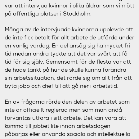
var att intervjua kvinnor i olika åldrar som vi mött
på offentliga platser i Stockholm.
Många av de intervjuade kvinnorna upplevde att
de inte fick betalt för allt arbete de utförde under
en vanlig vardag. En del ansåg sig ha mycket fri
tid medan andra tyckte att det var svårt att få
tid för sig själv. Gemensamt för de flesta var att
de hade tänkt på hur de skulle kunna förändra
sin arbetssituation, det rörde sig om allt från att
byta jobb och chef till att gå ner i arbetstid.
En av frågorna rörde den delen av arbetet som
inte är officiellt reglerad men som man ändå
förväntas utföra i sitt arbete. Det kan vara att
komma till jobbet lite innan arbetsdagen
påbörjas eller använda sociala och intellektuella