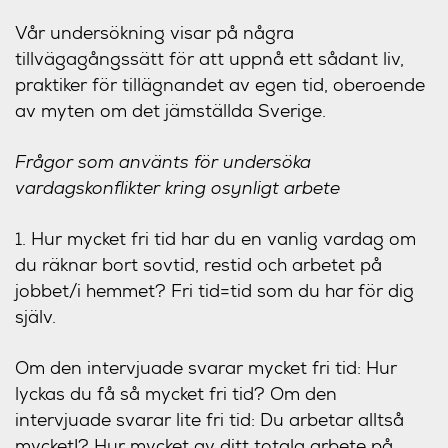
Vår undersökning visar på några
tillvägagångssätt för att uppnå ett sådant liv,
praktiker för tillägnandet av egen tid, oberoende
av myten om det jämställda Sverige.
Frågor som använts för undersöka
vardagskonflikter kring osynligt arbete
1.
Hur mycket fri tid har du en vanlig vardag om
du räknar bort sovtid, restid och arbetet på
jobbet/i hemmet? Fri tid=tid som du har för dig
själv.
Om den intervjuade svarar mycket fri tid: Hur
lyckas du få så mycket fri tid? Om den
intervjuade svarar lite fri tid: Du arbetar alltså
mycket!? Hur mycket av ditt totala arbete på