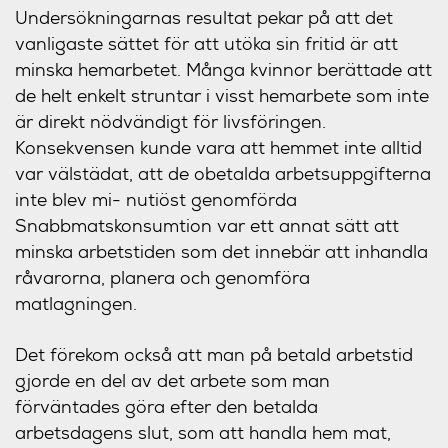
Undersökningarnas resultat pekar på att det
vanligaste sättet för att utöka sin fritid är att
minska hemarbetet. Många kvinnor berättade att
de helt enkelt struntar i visst hemarbete som inte
är direkt nödvändigt för livsföringen.
Konsekvensen kunde vara att hemmet inte alltid
var välstädat, att de obetalda arbetsuppgifterna
inte blev mi- nutiöst genomförda
Snabbmatskonsumtion var ett annat sätt att
minska arbetstiden som det innebär att inhandla
råvarorna, planera och genomföra
matlagningen.
Det förekom också att man på betald arbetstid
gjorde en del av det arbete som man
förväntades göra efter den betalda
arbetsdagens slut, som att handla hem mat,