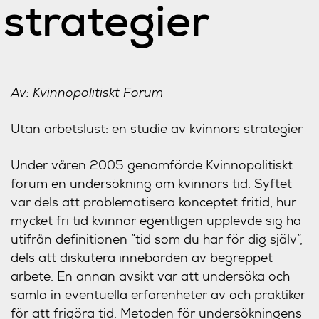
strategier
Av: Kvinnopolitiskt Forum
Utan arbetslust: en studie av kvinnors strategier
Under våren 2005 genomförde Kvinnopolitiskt
forum en undersökning om kvinnors tid. Syftet
var dels att problematisera konceptet fritid, hur
mycket fri tid kvinnor egentligen upplevde sig ha
utifrån definitionen ”tid som du har för dig själv”,
dels att diskutera innebörden av begreppet
arbete. En annan avsikt var att undersöka och
samla in eventuella erfarenheter av och praktiker
för att frigöra tid. Metoden för undersökningens