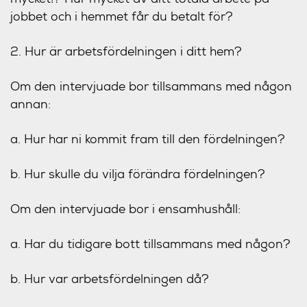
jobbet och i hemmet får du betalt för?
2
. Hur är arbetsfördelningen i ditt hem?
Om den intervjuade bor tillsammans med någon
annan:
a. Hur har ni kommit fram till den fördelningen?
b. Hur skulle du vilja förändra fördelningen?
Om den intervjuade bor i ensamhushåll:
a. Har du tidigare bott tillsammans med någon?
b. Hur var arbetsfördelningen då?