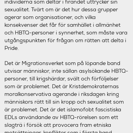
individerna som deltar i firandet uttrycker sin
sexualitet. Tvärt om är det hur dessa grupper
agerar som organisationer, och vilka
konsekvenser det får för samhället i allmänhet
och HBTQ-personer i synnerhet, som måste vara
utgångspunkten för frågan om rätten att delta i
Pride.
Det är Migrationsverket som på löpande band
utvisar människor, inte sällan asylsökande HBTQ-
personer, till krigshärdar, svält och förföljelser
som är problemet. Det är Kristdemokraternas
moralkonservativa agerande i riksdagen kring
människors rätt till sin kropp och sexualitet som
är problemet. Det är det islamofobt fascistiska
EDLs användande av HBTQ-rörelsen som ett
slagträ i försök att provocera fram etniska
motsättningar, konflikter som i första hand