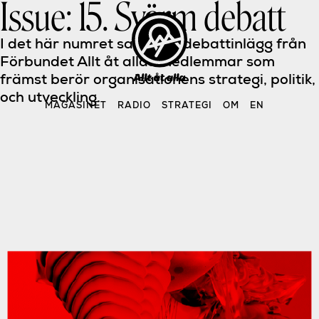
Issue:
15. Svärm debatt
Skip
to
content
I det här numret samlar vi debattinlägg från
Förbundet Allt åt allas medlemmar som
främst berör organisationens strategi, politik,
och utveckling.
MAGASINET
RADIO
STRATEGI
OM
EN