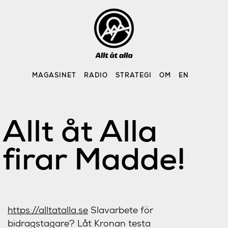
Skip
to
content
MAGASINET
RADIO
STRATEGI
OM
EN
Allt åt Alla
firar Madde!
https://alltatalla.se
Slavarbete för
bidragstagare? Låt Kronan testa