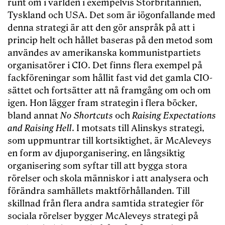
runt om i världen i exempelvis Storbritannien,
Tyskland och USA. Det som är iögonfallande med
denna strategi är att den gör anspråk på att i
princip helt och hållet baseras på den metod som
användes av amerikanska kommunistpartiets
organisatörer i CIO. Det finns flera exempel på
fackföreningar som hållit fast vid det gamla CIO-
sättet och fortsätter att nå framgång om och om
igen. Hon lägger fram strategin i flera böcker,
bland annat
No Shortcuts
och
Raising Expectations
and Raising Hell
. I motsats till Alinskys strategi,
som uppmuntrar till kortsiktighet, är McAleveys
en form av djuporganisering, en långsiktig
organisering som syftar till att bygga stora
rörelser och skola människor i att analysera och
förändra samhällets maktförhållanden. Till
skillnad från flera andra samtida strategier för
sociala rörelser bygger McAleveys strategi på