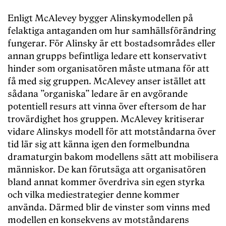
Enligt McAlevey bygger Alinskymodellen på
felaktiga antaganden om hur samhällsförändring
fungerar. För Alinsky är ett bostadsområdes eller
annan grupps befintliga ledare ett konservativt
hinder som organisatören måste utmana för att
få med sig gruppen. McAlevey anser istället att
sådana ”organiska” ledare är en avgörande
potentiell resurs att vinna över eftersom de har
trovärdighet hos gruppen. McAlevey kritiserar
vidare Alinskys modell för att motståndarna över
tid lär sig att känna igen den formelbundna
dramaturgin bakom modellens sätt att mobilisera
människor. De kan förutsäga att organisatören
bland annat kommer överdriva sin egen styrka
och vilka mediestrategier denne kommer
använda. Därmed blir de vinster som vinns med
modellen en konsekvens av motståndarens