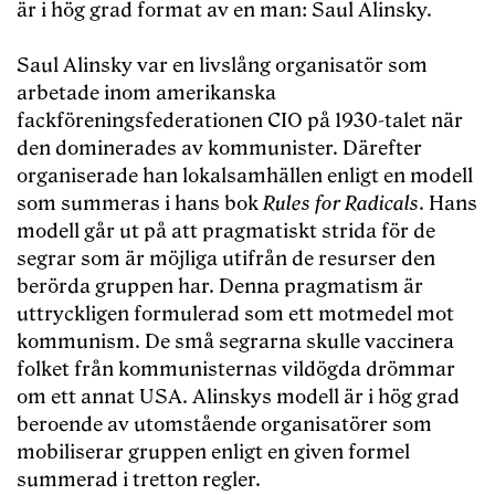
är i hög grad format av en man: Saul Alinsky.
Saul Alinsky var en livslång organisatör som
arbetade inom amerikanska
fackföreningsfederationen CIO på 1930-talet när
den dominerades av kommunister. Därefter
organiserade han lokalsamhällen enligt en modell
som summeras i hans bok
Rules for Radicals
. Hans
modell går ut på att pragmatiskt strida för de
segrar som är möjliga utifrån de resurser den
berörda gruppen har. Denna pragmatism är
uttryckligen formulerad som ett motmedel mot
kommunism. De små segrarna skulle vaccinera
folket från kommunisternas vildögda drömmar
om ett annat USA. Alinskys modell är i hög grad
beroende av utomstående organisatörer som
mobiliserar gruppen enligt en given formel
summerad i tretton regler.