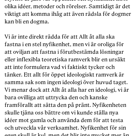
olika idéer, metoder och rörelser. Samtidigt är det
viktigt att komma ihåg att även rädsla för dogmer
kan bli en dogma.
Vi är inte direkt rädda för att Allt åt alla ska
fastna i en stel nyfikenhet, men vi är oroliga för
att oviljan att fastna i förutbestämda lösningar
eller inflexibla teoretiska ramverk blir en ursäkt
att inte formulera vad vi faktiskt tycker och
tänker. Ett allt för öppet ideologiskt ramverk är
samma sak som ingen ideologi över huvud taget.
Vi menar dock att Allt åt alla har en ideologi, vi är
bara ovilliga att uttrycka den och kanske
framförallt att sätta den på pränt. Nyfikenheten
skulle tjäna oss bättre om vi kunde ställa nya
idéer mot gamla och använda dem för att testa
och utveckla vår verksamhet. Nyfikenhet för sin
egen skull är kul, men det blir inte mycket mer än