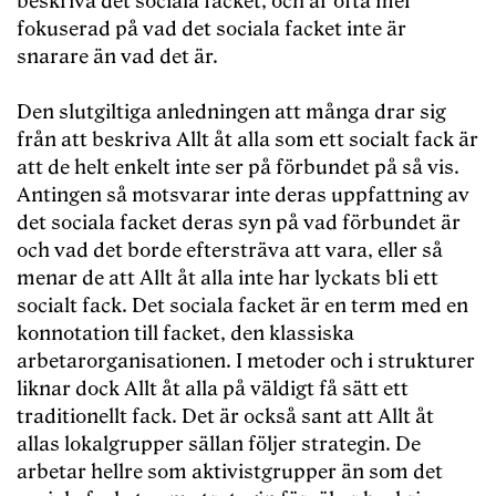
beskriva det sociala facket, och är ofta mer
fokuserad på vad det sociala facket inte är
snarare än vad det är.
Den slutgiltiga anledningen att många drar sig
från att beskriva Allt åt alla som ett socialt fack är
att de helt enkelt inte ser på förbundet på så vis.
Antingen så motsvarar inte deras uppfattning av
det sociala facket deras syn på vad förbundet är
och vad det borde eftersträva att vara, eller så
menar de att Allt åt alla inte har lyckats bli ett
socialt fack. Det sociala facket är en term med en
konnotation till facket, den klassiska
arbetarorganisationen. I metoder och i strukturer
liknar dock Allt åt alla på väldigt få sätt ett
traditionellt fack. Det är också sant att Allt åt
allas lokalgrupper sällan följer strategin. De
arbetar hellre som aktivistgrupper än som det