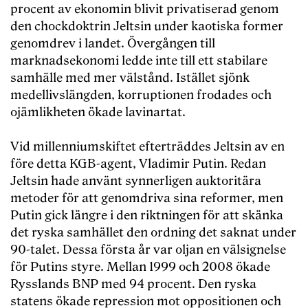
procent av ekonomin blivit privatiserad genom
den chockdoktrin Jeltsin under kaotiska former
genomdrev i landet. Övergången till
marknadsekonomi ledde inte till ett stabilare
samhälle med mer välstånd. Istället sjönk
medellivslängden, korruptionen frodades och
ojämlikheten ökade lavinartat.
Vid millenniumskiftet efterträddes Jeltsin av en
före detta KGB-agent, Vladimir Putin. Redan
Jeltsin hade använt synnerligen auktoritära
metoder för att genomdriva sina reformer, men
Putin gick längre i den riktningen för att skänka
det ryska samhället den ordning det saknat under
90-talet. Dessa första år var oljan en välsignelse
för Putins styre. Mellan 1999 och 2008 ökade
Rysslands BNP med 94 procent. Den ryska
statens ökade repression mot oppositionen och