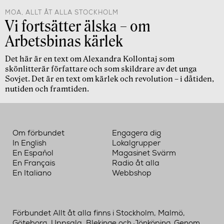
MOA, ALLT ÅT ALLA STOCKHOLM
Vi fortsätter älska – om
Arbetsbinas kärlek
Det här är en text om Alexandra Kollontaj som
skönlitterär författare och som skildrare av det unga
Sovjet. Det är en text om kärlek och revolution – i dåtiden,
nutiden och framtiden.
Om förbundet
Engagera dig
In English
Lokalgrupper
En Español
Magasinet Svärm
En Français
Radio åt alla
En Italiano
Webbshop
Förbundet Allt åt alla finns i Stockholm, Malmö,
Göteborg, Uppsala, Blekinge och Jönköping. Genom