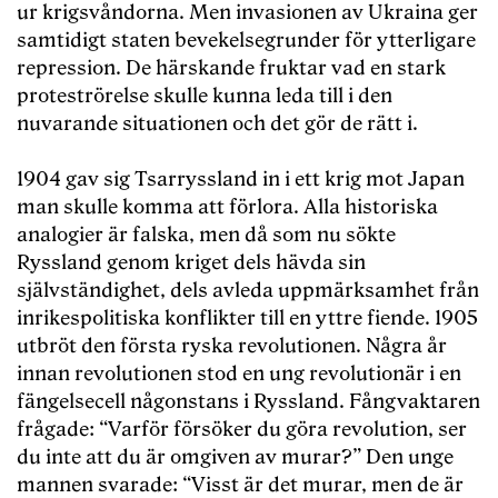
ur krigsvåndorna. Men invasionen av Ukraina ger
samtidigt staten bevekelsegrunder för ytterligare
repression. De härskande fruktar vad en stark
proteströrelse skulle kunna leda till i den
nuvarande situationen och det gör de rätt i.
1904 gav sig Tsarryssland in i ett krig mot Japan
man skulle komma att förlora. Alla historiska
analogier är falska, men då som nu sökte
Ryssland genom kriget dels hävda sin
självständighet, dels avleda uppmärksamhet från
inrikespolitiska konflikter till en yttre fiende. 1905
utbröt den första ryska revolutionen. Några år
innan revolutionen stod en ung revolutionär i en
fängelsecell någonstans i Ryssland. Fångvaktaren
frågade: “Varför försöker du göra revolution, ser
du inte att du är omgiven av murar?” Den unge
mannen svarade: “Visst är det murar, men de är