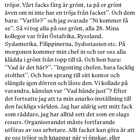
tröjor. Vårt facks färg är grönt, ta på er grönt
även om ni inte har en tröja från facket’’. Och dem
bara: ‘’Varför?’’ och jag svarade ‘’Ni kommer få
se’’. Så vi tog alla på oss grönt, alla 28. Mina
kollegor var från Östafrika, Ryssland,
Sydamerika, Filippinerna, Sydostasien etc. På
morgonen kommer min chef in och ser oss alla
klädda i grönt från topp till tå. Och hon bara:
‘’Vad är det här?’’. ‘’Ingenting chefen, bara facklig
stolthet’’. Och hon sprang till sitt kontor och
slängde igen dörren och låste den. Vi kollade på
varandra, känslan var ‘’Vad hände just’’? Efter
det fortsatte jag att ta min anarko-inställning till
den fackliga världen. Jag har aldrig sett mitt fack
som räddare, jag har alltid sett det som en slags
resurs. Organiserandet måste fortfarande
utföras av oss arbetare. Allt facket kan göra är att
ge oss tröjor och knappar när vi önskar, eller