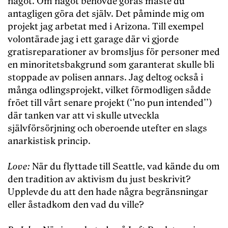
något. Om något behövde göras måste du
antagligen göra det själv. Det påminde mig om
projekt jag arbetat med i Arizona. Till exempel
volontärade jag i ett garage där vi gjorde
gratisreparationer av bromsljus för personer med
en minoritetsbakgrund som garanterat skulle bli
stoppade av polisen annars. Jag deltog också i
många odlingsprojekt, vilket förmodligen sådde
fröet till vårt senare projekt (‘’no pun intended’’)
där tanken var att vi skulle utveckla
självförsörjning och oberoende utefter en slags
anarkistisk princip.
Love:
När du flyttade till Seattle, vad kände du om
den tradition av aktivism du just beskrivit?
Upplevde du att den hade några begränsningar
eller åstadkom den vad du ville?