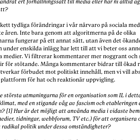
ändrat ert förhållningssätt till media eller har ni alltid a
tt?
kett tydliga förändringar i vår närvaro på sociala me
e åren. Inte bara genom att algoritmerna på de olika
marna fungerar på ett annat sätt, utan även det ökand
 under enskilda inlägg har lett till att vi beter oss an
a medier. Vi filtrerar kommentarer mer noggrant och se
lir för stötande. Många kommentarer bidrar till ökad 
tverkar förbudet mot politiskt innehåll, men vi vill abs
plattform för hat och reaktionär uppvigling.
de största utmaningarna för en organisation som IL i det
 klimat, med en stigande våg av fascism och etableringen 
m? [1] Hur är det möjligt att använda media i vidaste be
medier, tidningar, webbforum, TV etc.) för att organisera 
 radikal politik under dessa omständigheter?