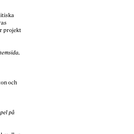
litiska
ras
 projekt
 hemsida,
ton och
mpel på