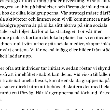
strategi är fortfarande under utveckling. Vi slits allt
 reagera snabbt på händelser och förena de ibland mot
 hos de olika lokalgrupperna. Vår strategi måste därf
ala aktiviteter och ämnen som vi vill kommentera nati
lokalgrupperna är på olika sätt aktiva på sina sociala
ler och följer därför olika strategier. För vår mer
ande praktik bortom det lokala planet har vi en medi
inerar allt vårt arbete på sociala medier, skapar inlä
 vårt content. Vi får också inlägg eller bilder från st
nkelt laddar upp.
r ofta att individer tar initiativ, sedan röstar vi sk
e så att innehållet snabbt kan delas. Vid vissa tillfäll
er transnationella besök, kan de enskilda grupperna på
a saker direkt utan att behöva diskutera det med hela
mittén i förväg. Här får grupperna på förhand förtr
.