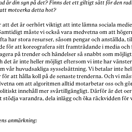
d är din syn på det? Finns det ett giltigt sätt för den rad
att motverka detta hot?
 att det är oerhört viktigt att inte lämna sociala medier
Samtidigt måste vi också vara medvetna om att höger
fta har stora resurser, såsom pengar och anställda, till
e för att koreografera sitt framträdande i media och 
agera på trender och händelser så snabbt som möjligt
ch det är inte heller möjligt eftersom vi inte har vänste
om vår huvudsakliga sysselsättning. Vi betalar inte hel
för att hålla koll på de senaste trenderna. Och vi mås
vetna om att algoritmen alltid motarbetar oss och gö
litiskt innehåll mer svårtillgängligt. Därför är det oe
tt stödja varandra, dela inlägg och öka räckvidden för 
ens anmärkning: