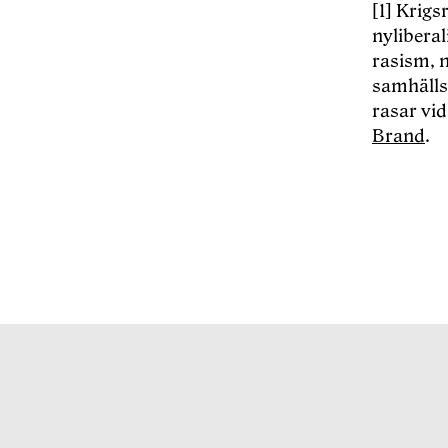
[1] Krigs
nylibera
rasism, n
samhälls
rasar vid
Brand
.