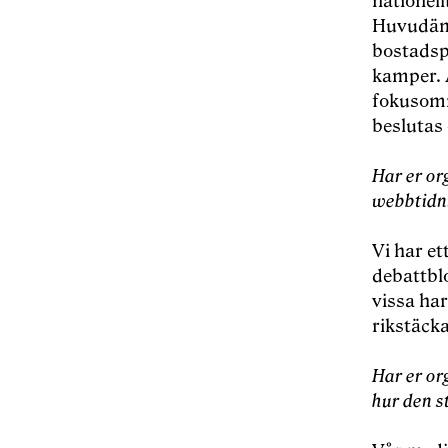
nationell
Huvudämn
bostadspo
kamper. A
fokusomr
beslutas
Har er or
webbtidn
Vi har e
debattbl
vissa ha
rikstäck
Har er or
hur den s