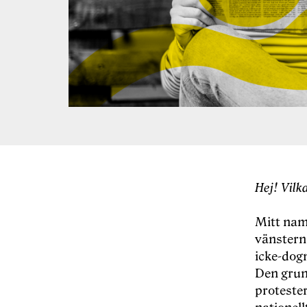
Hej! Vilk
Mitt namn
vänstern 
icke-dog
Den gru
proteste