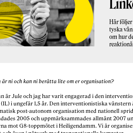
Link
Här följe
tyska vän
om hur de
reaktionä
a är ni och kan ni berätta lite om er organisation?
 är Jule och jag har varit engagerad i den interventio
(IL) i ungefär 1,5 år. Den interventionistiska vänstern 
matisk post-autonom organisation med nationell spri
ndades 2005 och uppmärksammades allmänt 2007 u
rna mot G8-toppmötet i Heiligendamm. Vi är organis