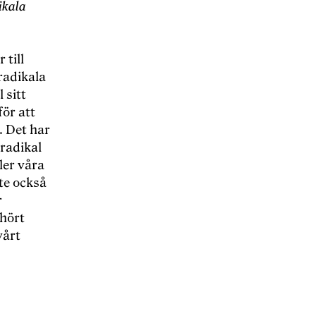
ikala
 till
radikala
 sitt
för att
. Det har
rradikal
ler våra
te också
r
rhört
vårt