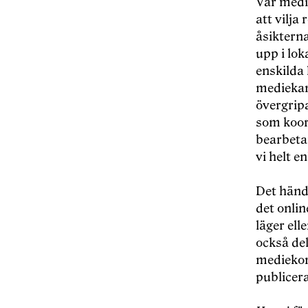
Vår medie
att vilja
åsikterna
upp i lok
enskilda 
mediekana
övergrip
som koord
bearbetar
vi helt e
Det hände
det onlin
läger ell
också del
mediekom
publicera