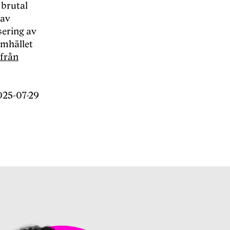
 brutal
 av
sering av
amhället
 från
025-07-29