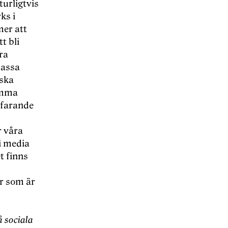
turligtvis
ks i
mer att
t bli
ra
massa
iska
amma
tfarande
r våra
 i media
t finns
er som är
 sociala