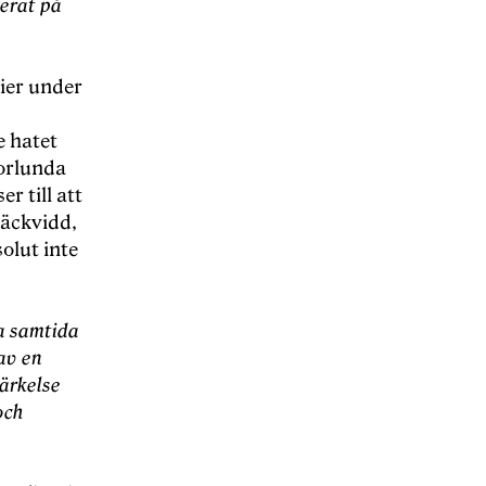
gerat på
dier under
e hatet
norlunda
r till att
räckvidd,
olut inte
ta samtida
av en
märkelse
och