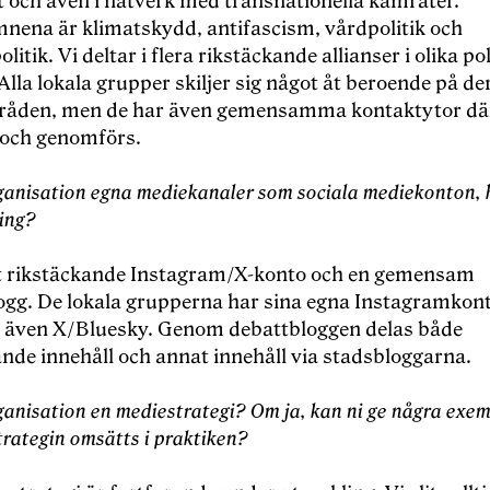
t och även i nätverk med transnationella kamrater.
ena är klimatskydd, antifascism, vårdpolitik och
litik. Vi deltar i flera rikstäckande allianser i olika po
lla lokala grupper skiljer sig något åt beroende på de
åden, men de har även gemensamma kontaktytor där
 och genomförs.
ganisation egna mediekanaler som sociala mediekonton,
ing?
tt rikstäckande Instagram/X-konto och en gemensam
ogg. De lokala grupperna har sina egna Instagramkon
r även X/Bluesky. Genom debattbloggen delas både
ande innehåll och annat innehåll via stadsbloggarna.
ganisation en mediestrategi? Om ja, kan ni ge några exe
trategin omsätts i praktiken?