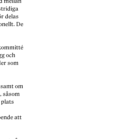
id mellan
stridiga
ör delas
onellt. De
ekommitté
gg och
äder som
yndsamt om
en, såsom
 plats
oende att