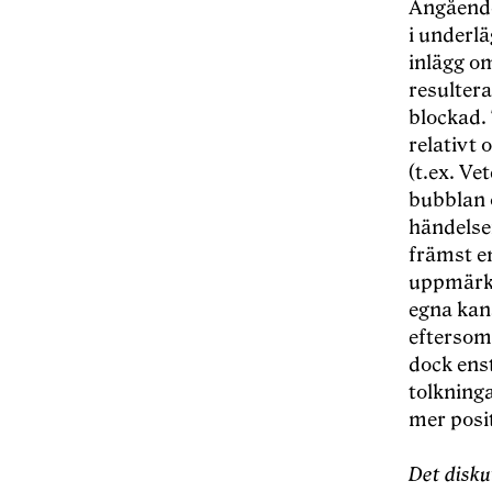
Angående 
i underlä
inlägg o
resulter
blockad. 
relativt 
(t.ex. Ve
bubblan 
händelser
främst e
uppmärks
egna kana
eftersom 
dock ens
tolkning
mer positi
Det disku