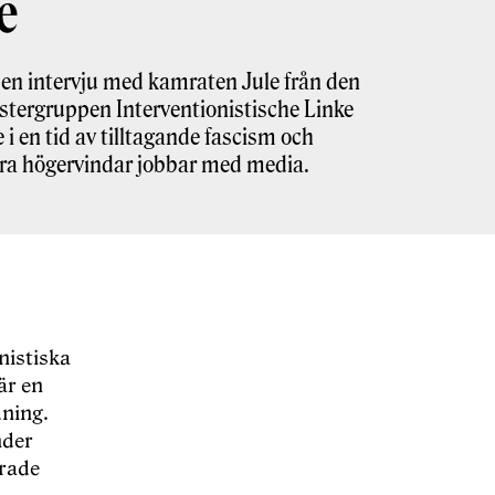
e
r en intervju med kamraten Jule från den
stergruppen Interventionistische Linke
 i en tid av tilltagande fascism och
ra högervindar jobbar med media.
nistiska
är en
dning.
nder
erade