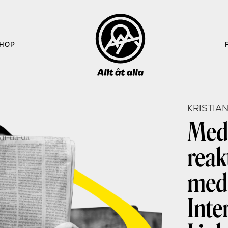
HOP
KRISTIAN
Medi
reak
med
Inte