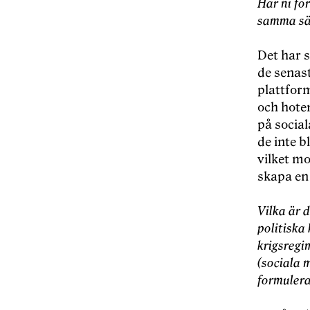
Har ni för
samma sä
Det har s
de senast
plattfor
och hoten
på social
de inte b
vilket mo
skapa en 
Vilka är 
politiska
krigsregi
(sociala 
formulera