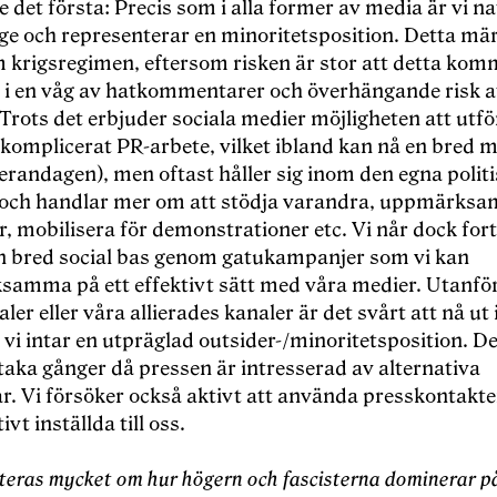
det första: Precis som i alla former av media är vi na
ge och representerar en minoritetsposition. Detta mär
m krigsregimen, eftersom risken är stor att detta kom
a i en våg av hatkommentarer och överhängande risk at
Trots det erbjuder sociala medier möjligheten att utfö
okomplicerat PR-arbete, vilket ibland kan nå en bred 
terandagen), men oftast håller sig inom den egna polit
och handlar mer om att stödja varandra, uppmärks
, mobilisera för demonstrationer etc. Vi når dock for
n bred social bas genom gatukampanjer som vi kan
amma på ett effektivt sätt med våra medier. Utanfö
ler eller våra allierades kanaler är det svårt att nå ut
vi intar en utpräglad outsider-/minoritetsposition. De
taka gånger då pressen är intresserad av alternativa
ar. Vi försöker också aktivt att använda presskontakt
vt inställda till oss.
teras mycket om hur högern och fascisterna dominerar på