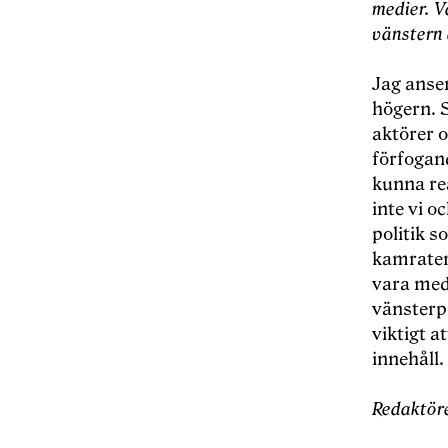
medier. Va
vänstern 
Jag anser
högern. 
aktörer o
förfogand
kunna re
inte vi o
politik s
kamrater 
vara med
vänsterpo
viktigt a
innehåll.
Redaktör