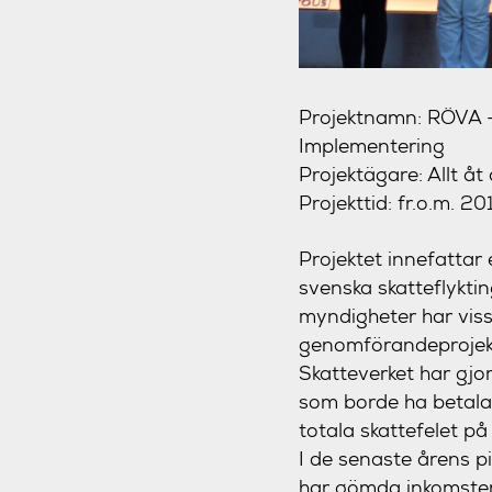
Projektnamn: RÖVA –
Implementering
Projektägare: Allt å
Projekttid: fr.o.m. 
Projektet innefattar
svenska skatteflykti
myndigheter har vis
genomförandeprojekt 
Skatteverket har gjor
som borde ha betalat
totala skattefelet på
I de senaste årens pi
har gömda inkomster i