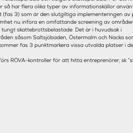
r så har flera olika typer av informationskällor använ
t (fas 3) som är den slutgiltiga implementeringen av p
ksamhet nu införa en omfattande screening av områd
 tungt skattebrottsbelastade. Det är i huvudsak i
åden såsom Saltsjöbaden, Östermalm och Nacka so
kommer fas 3 punktmarkera vissa utvalda platser i 
s RÖVA-kontroller för att hitta entreprenörer, sk ”