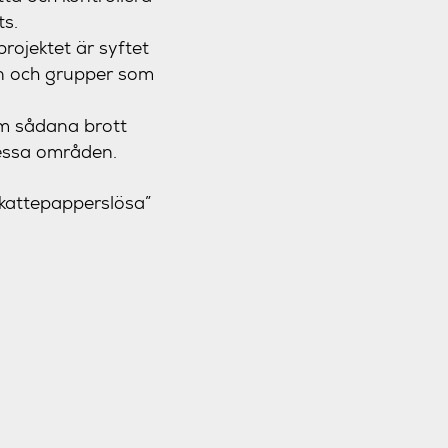
ts.
rojektet är syftet
en och grupper som
m sådana brott
dessa områden.
skattepapperslösa”