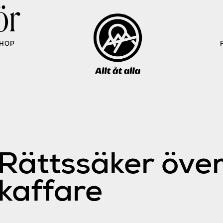
ör
HOP
Rättssäker öve
kaffare