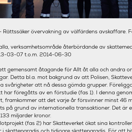
 Rättssäker övervakning av välfärdens avskaffare. F
t alla, verksamhetsområde återbördande av skattemed
2013-03-07 t.o.m. 2014-06-30
 ett gemensamt åtagande för Allt åt alla och andra or
ngar. Detta bl.a. mot bakgrund av att Polisen, Skattev
sa svårigheter att nå dessa gömda grupper. Föreligg
har föregåtts av en förstudie (fas 1). I denna geno
t, framkommer att det varje år försvinner minst 46 mi
s på grund av internationella transaktioner. Det är e
 133 miljarder kronor.
lotprojekt (fas 2) har Skatteverket ökat sina kontroll
 skatteparadis och tidigare skatteparadis. För att hi