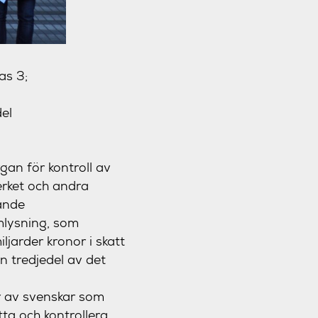
as 3;
el
gan för kontroll av
erket och andra
ande
mlysning, som
ljarder kronor i skatt
n tredjedel av det
er av svenskar som
tta och kontrollera