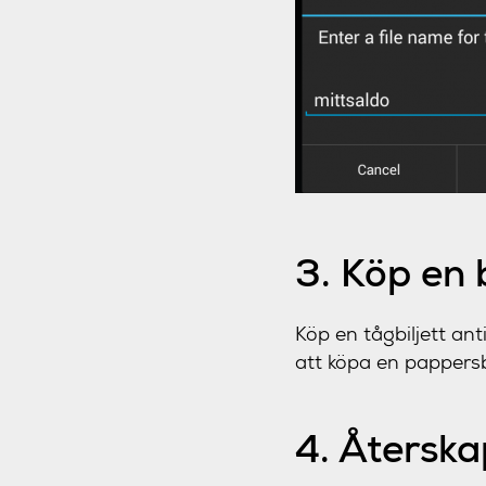
3. Köp en b
Köp en tågbiljett an
att köpa en pappersb
4. Återska