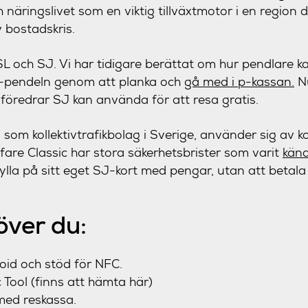
h näringslivet som en viktig tillväxtmotor i en region
 bostadskris.
L och SJ. Vi har tidigare berättat om hur pendlare k
-pendeln genom att planka och
gå med i p-kassan.
Nu
 föredrar SJ kan använda för att resa gratis.
som kollektivtrafikbolag i Sverige, använder sig av ko
ifare Classic har stora säkerhetsbrister som varit
kän
 fylla på sitt eget SJ-kort med pengar, utan att betala
över du:
oid och stöd för NFC.
 Tool (finns att hämta
här
)
med reskassa.