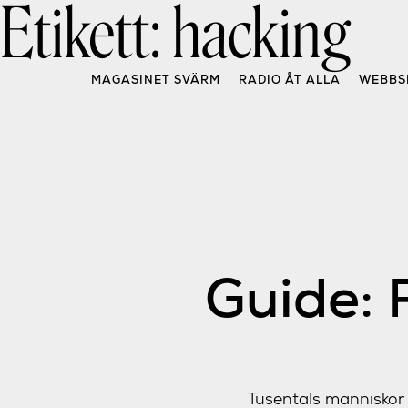
Etikett:
hacking
Skip
to
content
MAGASINET SVÄRM
RADIO ÅT ALLA
WEBBS
Guide: 
Tusentals människor