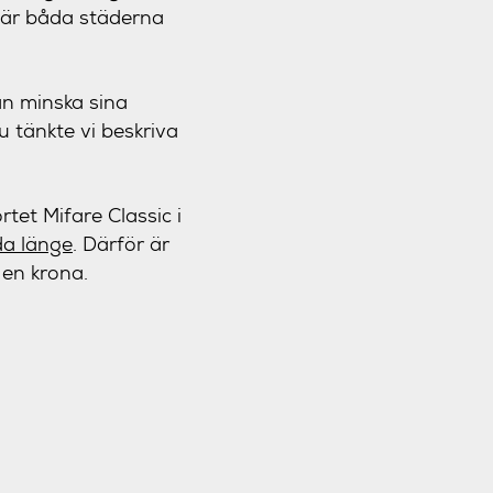
 där båda städerna
an minska sina
 tänkte vi beskriva
rtet Mifare Classic i
da länge
. Därför är
 en krona.