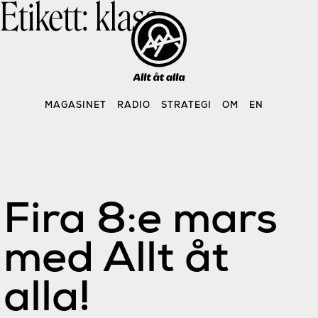
Etikett:
klass
Skip
to
content
MAGASINET
RADIO
STRATEGI
OM
EN
Fira 8:e mars
med Allt åt
alla!