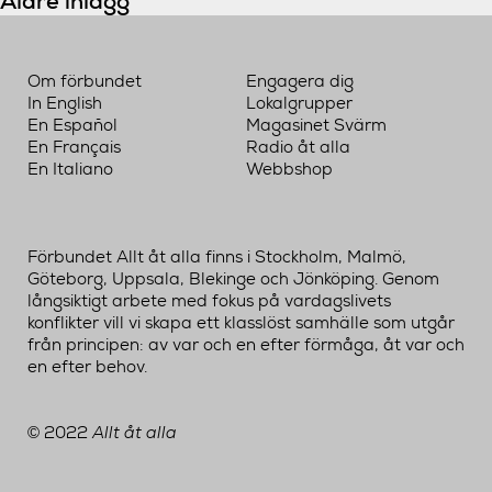
Inläggsnavigering
Äldre inlägg
Om förbundet
Engagera dig
In English
Lokalgrupper
En Español
Magasinet Svärm
En Français
Radio åt alla
En Italiano
Webbshop
Förbundet Allt åt alla finns i Stockholm, Malmö,
Göteborg, Uppsala, Blekinge och Jönköping. Genom
långsiktigt arbete med fokus på vardagslivets
konflikter vill vi skapa ett klasslöst samhälle som utgår
från principen: av var och en efter förmåga, åt var och
en efter behov.
2022
Allt åt alla
©