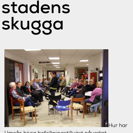
stadens
skugga
Hur har
Umeås höga befolkningstillväxt påverkat