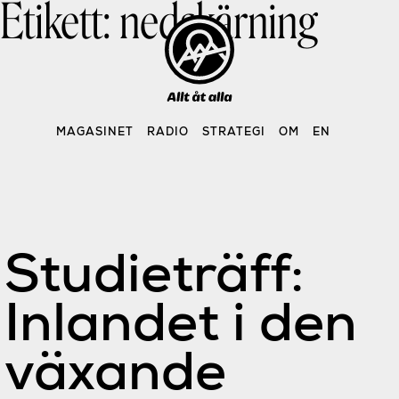
Etikett:
nedskärning
Skip
to
content
MAGASINET
RADIO
STRATEGI
OM
EN
Studieträff:
Inlandet i den
växande