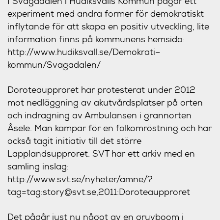
I Svågadalen i Hudiksvalls Kommun pågår ett
experiment med andra former för demokratiskt
inflytande för att skapa en positiv utveckling, lite
information finns på kommunens hemsida:
http://www.hudiksvall.se/Demokrati–
kommun/Svagadalen/
Doroteaupproret har protesterat under 2012
mot nedläggning av akutvårdsplatser på orten
och indragning av Ambulansen i grannorten
Åsele. Man kämpar för en folkomröstning och har
också tagit initiativ till det större
Lapplandsupproret. SVT har ett arkiv med en
samling inslag:
http://www.svt.se/nyheter/amne/?
tag=tag:story@svt.se,2011:Doroteaupproret
Det pågår just nu något av en gruvboom i