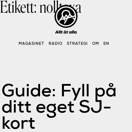
Etikett:
nolltaxa
Skip
to
content
MAGASINET
RADIO
STRATEGI
OM
EN
Guide: Fyll på
ditt eget SJ-
kort