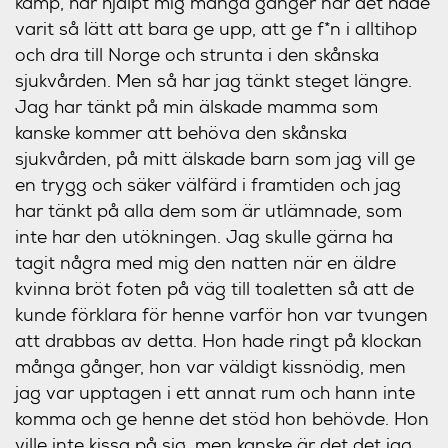
kamp, har hjälpt mig många gånger när det hade
varit så lätt att bara ge upp, att ge f*n i alltihop
och dra till Norge och strunta i den skånska
sjukvården. Men så har jag tänkt steget längre.
Jag har tänkt på min älskade mamma som
kanske kommer att behöva den skånska
sjukvården, på mitt älskade barn som jag vill ge
en trygg och säker välfärd i framtiden och jag
har tänkt på alla dem som är utlämnade, som
inte har den utökningen. Jag skulle gärna ha
tagit några med mig den natten när en äldre
kvinna bröt foten på väg till toaletten så att de
kunde förklara för henne varför hon var tvungen
att drabbas av detta. Hon hade ringt på klockan
många gånger, hon var väldigt kissnödig, men
jag var upptagen i ett annat rum och hann inte
komma och ge henne det stöd hon behövde. Hon
ville inte kissa på sig, men kanske är det det jag