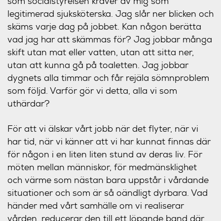
som socialstyrelsen kräver av mig som
legitimerad sjuksköterska. Jag slår ner blicken och
skäms varje dag på jobbet. Kan någon berätta
vad jag har att skämmas för? Jag jobbar många
skift utan mat eller vatten, utan att sitta ner,
utan att kunna gå på toaletten. Jag jobbar
dygnets alla timmar och får rejäla sömnproblem
som följd. Varför gör vi detta, alla vi som
uthärdar?
För att vi älskar vårt jobb när det flyter, när vi
har tid, när vi känner att vi har kunnat finnas där
för någon i en liten liten stund av deras liv. För
möten mellan människor, för medmänsklighet
och värme som nästan bara uppstår i vårdande
situationer och som är så oändligt dyrbara. Vad
händer med vårt samhälle om vi realiserar
vården, reducerar den till ett löpande band där