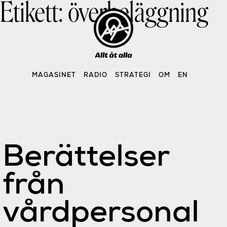
Etikett:
överbeläggning
Skip
to
content
MAGASINET
RADIO
STRATEGI
OM
EN
Berättelser
från
vårdpersonal