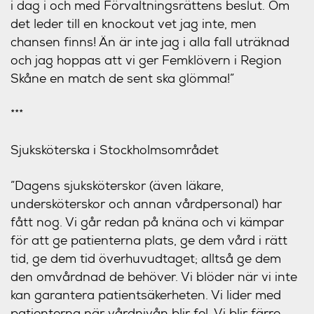
i dag i och med Förvaltningsrättens beslut. Om
det leder till en knockout vet jag inte, men
chansen finns! Än är inte jag i alla fall uträknad
och jag hoppas att vi ger Femklövern i Region
Skåne en match de sent ska glömma!”
***
Sjuksköterska i Stockholmsområdet
”Dagens sjuksköterskor (även läkare,
undersköterskor och annan vårdpersonal) har
fått nog. Vi går redan på knäna och vi kämpar
för att ge patienterna plats, ge dem vård i rätt
tid, ge dem tid överhuvudtaget; alltså ge dem
den omvårdnad de behöver. Vi blöder när vi inte
kan garantera patientsäkerheten. Vi lider med
patienterna när vårdnivån blir fel. Vi blir färre