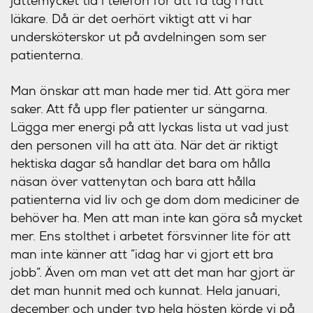
jättemycket tid i telefon för att få tag i rätt
läkare. Då är det oerhört viktigt att vi har
undersköterskor ut på avdelningen som ser
patienterna.
Man önskar att man hade mer tid. Att göra mer
saker. Att få upp fler patienter ur sängarna.
Lägga mer energi på att lyckas lista ut vad just
den personen vill ha att äta. När det är riktigt
hektiska dagar så handlar det bara om hålla
näsan över vattenytan och bara att hålla
patienterna vid liv och ge dom dom mediciner de
behöver ha. Men att man inte kan göra så mycket
mer. Ens stolthet i arbetet försvinner lite för att
man inte känner att ”idag har vi gjort ett bra
jobb”. Även om man vet att det man har gjort är
det man hunnit med och kunnat. Hela januari,
december och under typ hela hösten körde vi på