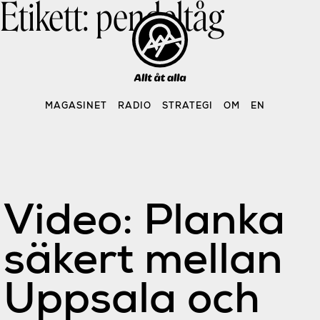
Etikett:
pendeltåg
Skip
to
content
MAGASINET
RADIO
STRATEGI
OM
EN
Video: Planka
säkert mellan
Uppsala och