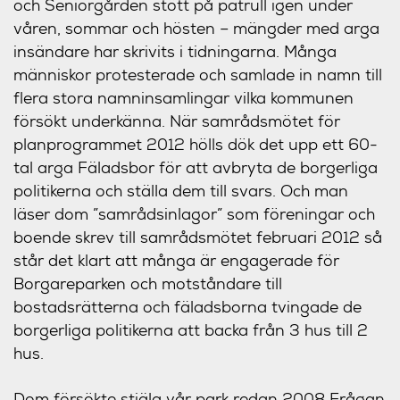
och Seniorgården stött på patrull igen under
våren, sommar och hösten – mängder med arga
insändare har skrivits i tidningarna. Många
människor protesterade och samlade in namn till
flera stora namninsamlingar vilka kommunen
försökt underkänna. När samrådsmötet för
planprogrammet 2012 hölls dök det upp ett 60-
tal arga Fäladsbor för att avbryta de borgerliga
politikerna och ställa dem till svars. Och man
läser dom ”samrådsinlagor” som föreningar och
boende skrev till samrådsmötet februari 2012 så
står det klart att många är engagerade för
Borgareparken och motståndare till
bostadsrätterna och fäladsborna tvingade de
borgerliga politikerna att backa från 3 hus till 2
hus.
Dom försökte stjäla vår park redan 2008 Frågan