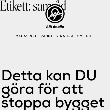
Etikett:
samråd
Skip
to
content
MAGASINET
RADIO
STRATEGI
OM
EN
Detta kan DU
göra för att
stoppa bygget