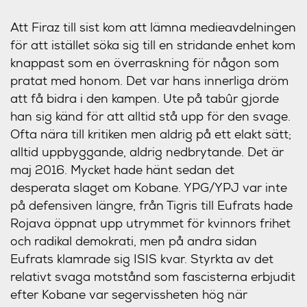
Att Firaz till sist kom att lämna medieavdelningen
för att istället söka sig till en stridande enhet kom
knappast som en överraskning för någon som
pratat med honom. Det var hans innerliga dröm
att få bidra i den kampen. Ute på tabûr gjorde
han sig känd för att alltid stå upp för den svage.
Ofta nära till kritiken men aldrig på ett elakt sätt;
alltid uppbyggande, aldrig nedbrytande. Det är
maj 2016. Mycket hade hänt sedan det
desperata
slaget om Kobane
. YPG/YPJ var inte
på defensiven längre, från Tigris till Eufrats hade
Rojava öppnat upp utrymmet för kvinnors frihet
och radikal demokrati, men på andra sidan
Eufrats klamrade sig ISIS kvar. Styrkta av det
relativt svaga motstånd som fascisterna erbjudit
efter Kobane var segervissheten hög när