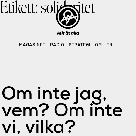
Etikett:
solidaritet
Skip
to
content
MAGASINET
RADIO
STRATEGI
OM
EN
Om inte jag,
vem? Om inte
vi, vilka?