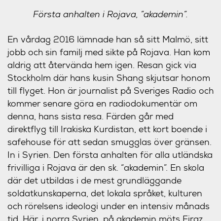
Första anhalten i Rojava, ”akademin”.
En vårdag 2016 lämnade han så sitt Malmö, sitt
jobb och sin familj med sikte på Rojava. Han kom
aldrig att återvända hem igen. Resan gick via
Stockholm där hans kusin Shang skjutsar honom
till flyget. Hon är journalist på Sveriges Radio och
kommer senare göra en
radiodokumentär
om
denna, hans sista resa. Färden går med
direktflyg till Irakiska Kurdistan, ett kort boende i
safehouse för att sedan smugglas över gränsen.
In i Syrien. Den första anhalten för alla utländska
frivilliga i Rojava är den sk. “akademin”. En skola
där det utbildas i de mest grundläggande
soldatkunskaperna, det lokala språket, kulturen
och rörelsens ideologi under en intensiv månads
tid. Här, i norra Syrien, på akademin möts Firaz