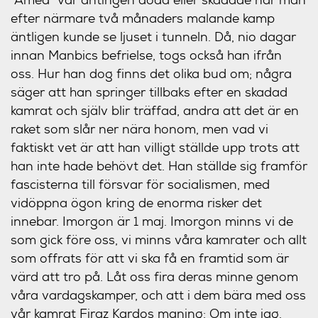
efter närmare två månaders malande kamp
äntligen kunde se ljuset i tunneln. Då, nio dagar
innan Manbics befrielse, togs också han ifrån
oss. Hur han dog finns det olika bud om; några
säger att han springer tillbaks efter en skadad
kamrat och själv blir träffad, andra att det är en
raket som slår ner nära honom, men vad vi
faktiskt vet är att han villigt ställde upp trots att
han inte hade behövt det. Han ställde sig framför
fascisterna till försvar för socialismen, med
vidöppna ögon kring de enorma risker det
innebar. Imorgon är 1 maj. Imorgon minns vi de
som gick före oss, vi minns våra kamrater och allt
som offrats för att vi ska få en framtid som är
värd att tro på. Låt oss fira deras minne genom
våra vardagskamper, och att i dem bära med oss
vår kamrat Firaz Kardos maning:
Om inte jag,