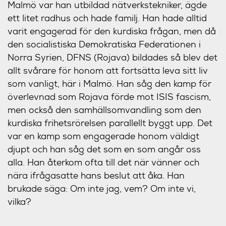
Malmö var han utbildad nätverkstekniker, ägde
ett litet radhus och hade familj. Han hade alltid
varit engagerad för den kurdiska frågan, men då
den socialistiska
Demokratiska Federationen i
Norra Syrien
, DFNS (Rojava) bildades så blev det
allt svårare för honom att fortsätta leva sitt liv
som vanligt, här i Malmö. Han såg den kamp för
överlevnad som Rojava förde mot ISIS fascism,
men också den samhällsomvandling som den
kurdiska frihetsrörelsen parallellt byggt upp. Det
var en kamp som engagerade honom väldigt
djupt och han såg det som en som angår oss
alla. Han återkom ofta till det när vänner och
nära ifrågasatte hans beslut att åka. Han
brukade säga:
Om inte jag, vem? Om inte vi,
vilka?