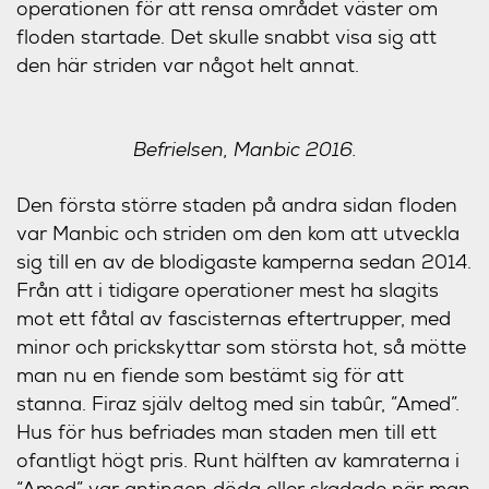
operationen för att rensa området väster om
floden startade. Det skulle snabbt visa sig att
den här striden var något helt annat.
Befrielsen, Manbic 2016.
Den första större staden på andra sidan floden
var Manbic och
striden om den
kom att utveckla
sig till en av de blodigaste kamperna sedan 2014.
Från att i tidigare operationer mest ha slagits
mot ett fåtal av fascisternas eftertrupper, med
minor och prickskyttar som största hot, så mötte
man nu en fiende som bestämt sig för att
stanna. Firaz själv deltog med sin tabûr, ”Amed”.
Hus för hus befriades man staden men till ett
ofantligt högt pris. Runt hälften av kamraterna i
“Amed” var antingen döda eller skadade när man