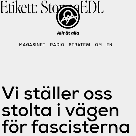
Etikett:
StoppaEDL
Skip
to
content
MAGASINET
RADIO
STRATEGI
OM
EN
Vi ställer oss
stolta i vägen
för fascisterna