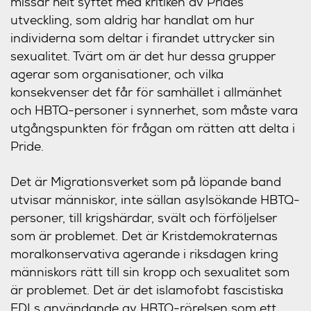
missar helt syftet med kritiken av Prides
utveckling, som aldrig har handlat om hur
individerna som deltar i firandet uttrycker sin
sexualitet. Tvärt om är det hur dessa grupper
agerar som organisationer, och vilka
konsekvenser det får för samhället i allmänhet
och HBTQ-personer i synnerhet, som måste vara
utgångspunkten för frågan om rätten att delta i
Pride.
Det är Migrationsverket som på löpande band
utvisar människor, inte sällan asylsökande HBTQ-
personer, till krigshärdar, svält och förföljelser
som är problemet. Det är Kristdemokraternas
moralkonservativa agerande i riksdagen kring
människors rätt till sin kropp och sexualitet som
är problemet. Det är det islamofobt fascistiska
EDLs användande av HBTQ-rörelsen som ett