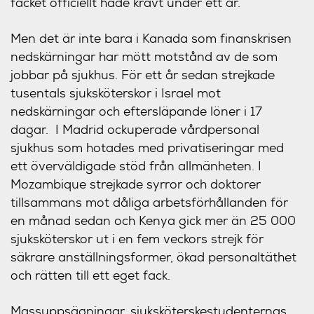
facket officiellt hade krävt under ett år.
Men det är inte bara i Kanada som finanskrisen
nedskärningar har mött motstånd av de som
jobbar på sjukhus. För ett år sedan strejkade
tusentals sjuksköterskor i Israel mot
nedskärningar och eftersläpande löner i 17
dagar. I Madrid ockuperade vårdpersonal
sjukhus som hotades med privatiseringar med
ett överväldigade stöd från allmänheten. I
Mozambique strejkade syrror och doktorer
tillsammans mot dåliga arbetsförhållanden för
en månad sedan och Kenya gick mer än 25 000
sjuksköterskor ut i en fem veckors strejk för
säkrare anställningsformer, ökad personaltäthet
och rätten till ett eget fack.
Massuppsägningar, sjuksköterskestudenternas