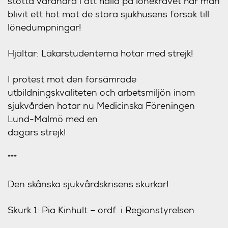
stötta varandra i att hålla på lönekravet har man
blivit ett hot mot de stora sjukhusens försök till
lönedumpningar!
Hjältar: Läkarstudenterna hotar med strejk!
I protest mot den försämrade
utbildningskvaliteten och arbetsmiljön inom
sjukvården hotar nu Medicinska Föreningen
Lund-Malmö med en
dagars strejk!
***
Den skånska sjukvårdskrisens skurkar
!
Skurk 1: Pia Kinhult – ordf. i Regionstyrelsen