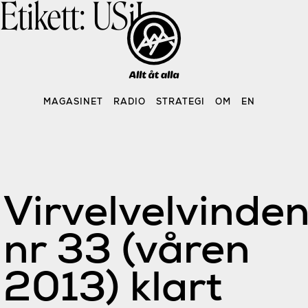
Etikett:
USiL
Skip
to
content
MAGASINET
RADIO
STRATEGI
OM
EN
Virvelvelvinde
nr 33 (våren
2013) klart