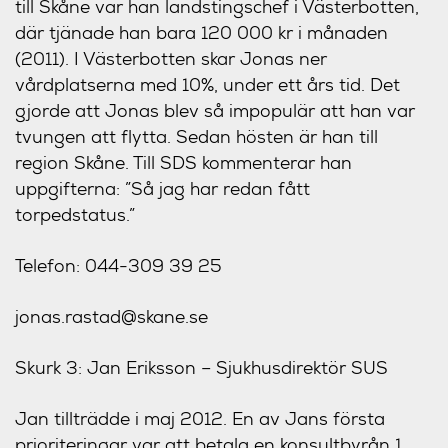
till Skåne var han landstingschef i Västerbotten,
där tjänade han bara 120 000 kr i månaden
(2011). I Västerbotten skar Jonas ner
vårdplatserna med 10%, under ett års tid. Det
gjorde att Jonas blev så impopulär att han var
tvungen att flytta. Sedan hösten är han till
region Skåne. Till SDS kommenterar han
uppgifterna: ”Så jag har redan fått
torpedstatus.”
Telefon: 044-309 39 25
jonas.rastad@skane.se
Skurk 3: Jan Eriksson – Sjukhusdirektör SUS
Jan tillträdde i maj 2012. En av Jans första
prioriteringar var att betala en konsultbyrån 1