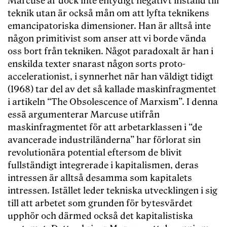
Marcuse är dock inte entydigt negativt inställd till
teknik utan är också mån om att lyfta teknikens
emancipatoriska dimensioner. Han är alltså inte
någon primitivist som anser att vi borde vända
oss bort från tekniken. Något paradoxalt är han i
enskilda texter snarast någon sorts proto-
accelerationist, i synnerhet när han väldigt tidigt
(1968) tar del av det så kallade maskinfragmentet
i artikeln “The Obsolescence of Marxism”. I denna
essä argumenterar Marcuse utifrån
maskinfragmentet för att arbetarklassen i “de
avancerade industriländerna” har förlorat sin
revolutionära potential eftersom de blivit
fullständigt integrerade i kapitalismen, deras
intressen är alltså desamma som kapitalets
intressen. Istället leder tekniska utvecklingen i sig
till att arbetet som grunden för bytesvärdet
upphör och därmed också det kapitalistiska