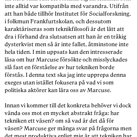
inte alltid var kompatibla med varandra. Utifrån
att han både tillhör Institutet för Socialforskning,
i folkmun Frankfurtskolan, och dessutom
karaktäriseras som teknikfilosofi är det lätt att
dra i förhand dra slutsatsen att han är en tråkig
dysterkvist men så är inte fallet, åtminstone inte
hela tiden. I min uppsats kan den intresserade
läsa om hur Marcuse försökte och misslyckades
slå fast en förståelse av hur tekniken borde
förstås. I denna text ska jag inte upprepa denna
exeges utan istället fokusera på vad vi som
politiska aktörer kan lära oss av Marcuse.
Innan vi kommer till det konkreta behöver vi dock
vända oss mot en mycket abstrakt fråga: har
tekniken ett väsen? om så vad är det då för
väsen? Marcuse ger många svar på frågorna men
det mest produktiva enligt mig är att tekniken har