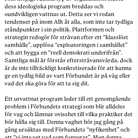
dess ideologiska program breddas och
oundvikligen vattnas ut. Detta ser vi redan
tendenser på inom Allt åt alla, som inte tar tydliga
ståndpunkter i sin politik. Plattformen och
strategin redogör för strävan efter ett “klasslöst
samhälle”, upplösa “exploateringen i samhället”
och att bygga en “reell demokrati underifrån”.
Samtliga mål är förstås eftersträvansvärda, dock
är de inte tillräckligt konkretiserade för att kunna
ge en tydlig bild av vart Förbundet är på väg eller
vad det ska göra för att ta sig dit.
Ett urvattnat program leder till ett genomgående
problem i Förbundets strategi som blir alldeles
för vag och lämnar ovisshet till vilka praktiker det
bör hålla sig till. Denna vaghet hör jag gång på
gång ursäktas med Förbundets “nyfikenhet” och
att “vi inte vet vad som fungerar”. Men denna