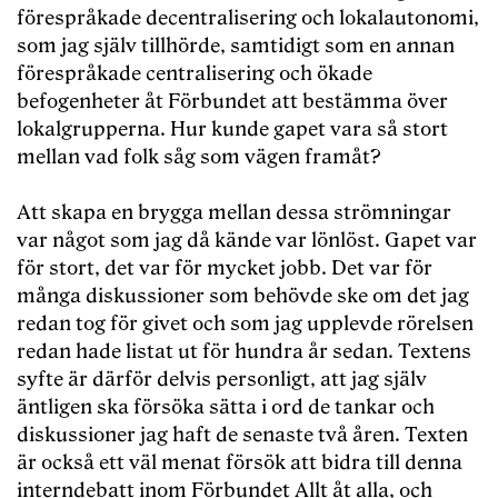
förespråkade decentralisering och lokalautonomi,
som jag själv tillhörde, samtidigt som en annan
förespråkade centralisering och ökade
befogenheter åt Förbundet att bestämma över
lokalgrupperna. Hur kunde gapet vara så stort
mellan vad folk såg som vägen framåt?
Att skapa en brygga mellan dessa strömningar
var något som jag då kände var lönlöst. Gapet var
för stort, det var för mycket jobb. Det var för
många diskussioner som behövde ske om det jag
redan tog för givet och som jag upplevde rörelsen
redan hade listat ut för hundra år sedan. Textens
syfte är därför delvis personligt, att jag själv
äntligen ska försöka sätta i ord de tankar och
diskussioner jag haft de senaste två åren. Texten
är också ett väl menat försök att bidra till denna
interndebatt inom Förbundet Allt åt alla, och