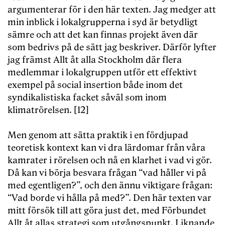
argumenterar för i den här texten. Jag medger att
min inblick i lokalgrupperna i syd är betydligt
sämre och att det kan finnas projekt även där
som bedrivs på de sätt jag beskriver. Därför lyfter
jag främst Allt åt alla Stockholm där flera
medlemmar i lokalgruppen utför ett effektivt
exempel på social insertion både inom det
syndikalistiska facket såväl som inom
klimatrörelsen. [12]
Men genom att sätta praktik i en fördjupad
teoretisk kontext kan vi dra lärdomar från våra
kamrater i rörelsen och nå en klarhet i vad vi gör.
Då kan vi börja besvara frågan “vad håller vi på
med egentligen?”, och den ännu viktigare frågan:
“Vad borde vi hålla på med?”. Den här texten var
mitt försök till att göra just det, med Förbundet
Allt åt allas strategi som utgångspunkt. Liknande