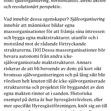
som:
självorganisering
,
horisontalitet
,
direkt aktion
och
revolutionärt perspektiv
.
Vad innebär dessa egenskaper?
Självorganisering
innebär att människor bildar egna
massorganisationer för att främja sina intressen
och bygga egna maktstrukturer, utanför och i
motstånd mot de rådande förtryckande
strukturerna. [10] Dessa massorganisationer bör
bevara autonomi från andra icke-
självorganiserade maktstrukturer. Annars
riskerar de att bli beroende av dem; på kort sikt
bromsas självorganiseringen och på lång sikt blir
rörelsen helt knuten till de icke-självorganiserade
strukturerna och projektet för byggandet av den
egna makten rinner ut i sanden. Historiska
exempel på detta är hur hyresgäströrelsen, eller
mer specifikt Hyresgästföreningen, knöt sig an till