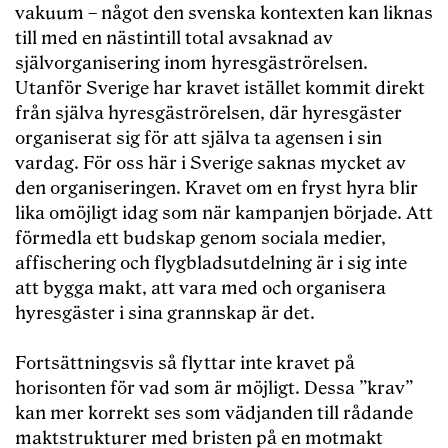
vakuum – något den svenska kontexten kan liknas
till med en nästintill total avsaknad av
självorganisering inom hyresgäströrelsen.
Utanför Sverige har kravet istället kommit direkt
från själva hyresgäströrelsen, där hyresgäster
organiserat sig för att själva ta agensen i sin
vardag. För oss här i Sverige saknas mycket av
den organiseringen. Kravet om en fryst hyra blir
lika omöjligt idag som när kampanjen började. Att
förmedla ett budskap genom sociala medier,
affischering och flygbladsutdelning är i sig inte
att bygga makt, att vara med och organisera
hyresgäster i sina grannskap är det.
Fortsättningsvis så flyttar inte kravet på
horisonten för vad som är möjligt. Dessa ”krav”
kan mer korrekt ses som vädjanden till rådande
maktstrukturer med bristen på en motmakt