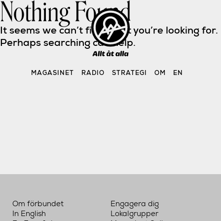
Nothing Found
Skip
to
content
It seems we can’t find what you’re looking for. 
Perhaps searching can help.
MAGASINET
RADIO
STRATEGI
OM
EN
Sök 
efter:
Om förbundet
Engagera dig
In English
Lokalgrupper