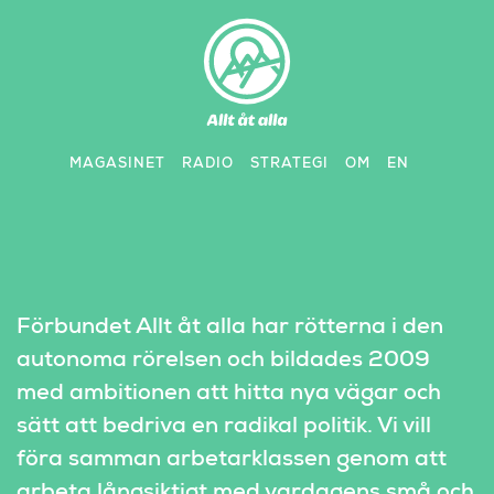
Skip
to
content
MAGASINET
RADIO
STRATEGI
OM
EN
Förbundet Allt åt alla har rötterna i den 
autonoma rörelsen och bildades 2009 
med ambitionen att hitta nya vägar och 
sätt att bedriva en radikal politik. Vi vill 
föra samman arbetarklassen genom att 
arbeta långsiktigt med vardagens små och 