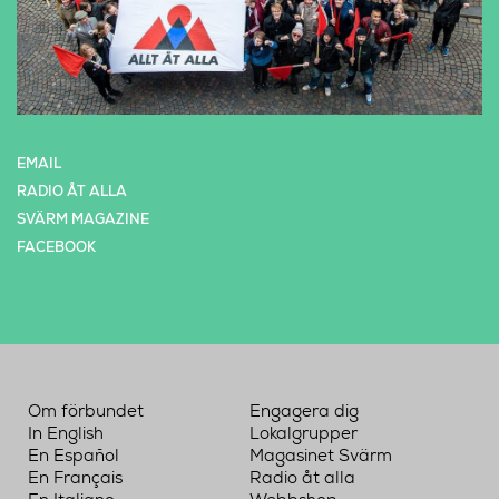
EMAIL
RADIO ÅT ALLA
SVÄRM MAGAZINE
FACEBOOK
Om förbundet
Engagera dig
In English
Lokalgrupper
En Español
Magasinet Svärm
En Français
Radio åt alla