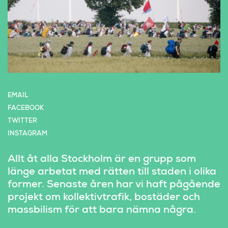
EMAIL
FACEBOOK
TWITTER
INSTAGRAM
Allt åt alla Stockholm är en grupp som 
länge arbetat med rätten till staden i olika 
former. Senaste åren har vi haft pågående 
projekt om kollektivtrafik, bostäder och 
massbilism för att bara nämna några.