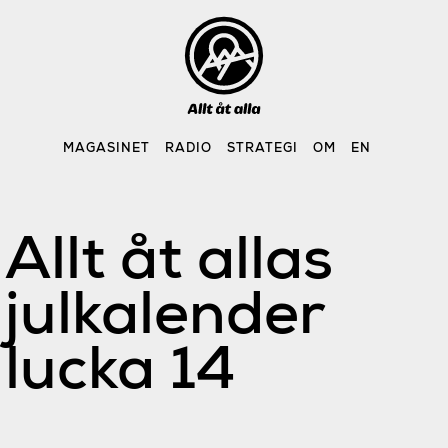
Skip
to
content
MAGASINET
RADIO
STRATEGI
OM
EN
Allt åt allas
julkalender
lucka 14