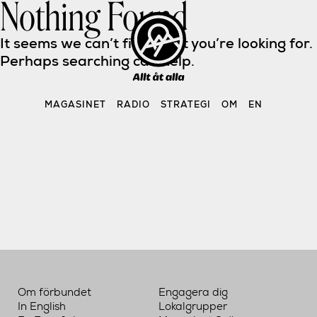
Nothing Found
Skip
to
content
It seems we can’t find what you’re looking for. 
Perhaps searching can help.
MAGASINET
RADIO
STRATEGI
OM
EN
Sök 
efter:
Om förbundet
Engagera dig
In English
Lokalgrupper