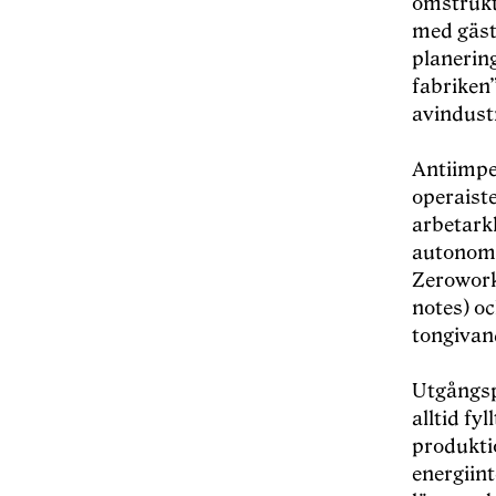
omstruktu
med gäst
planering
fabriken”
avindustr
Antiimper
operaiste
arbetark
autonoma 
Zerowork
notes) oc
tongivand
Utgångsp
alltid fy
produkti
energiint