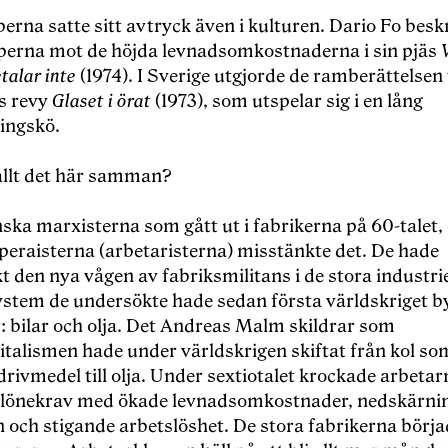
rna satte sitt avtryck även i kulturen. Dario Fo besk
erna mot de höjda levnadsomkostnaderna i sin pjäs
etalar inte
(1974). I Sverige utgjorde de ramberättelsen 
s revy
Glaset i örat
(1973), som utspelar sig i en lång
ingskö.
llt det här samman?
nska marxisterna som gått ut i fabrikerna på 60-talet,
peraisterna (arbetaristerna) misstänkte det. De hade
 den nya vågen av fabriksmilitans i de stora industri
ystem de undersökte hade sedan första världskriget b
: bilar och olja. Det Andreas Malm skildrar som
italismen hade under världskrigen skiftat från kol so
rivmedel till olja. Under sextiotalet krockade arbeta
 lönekrav med ökade levnadsomkostnader, nedskärnin
n och stigande arbetslöshet. De stora fabrikerna börj