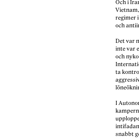
Och i Ira
Vietnam,
regimer 
och anti
Det var 
inte var
och nyko
Internati
ta kontro
aggressiv
löneöknin
I Autono
kamperna
upploppe
intifadan
snabbt ge