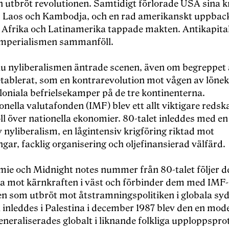
n utbröt revolutionen. Samtidigt förlorade USA sina kr
 Laos och Kambodja, och en rad amerikanskt uppbac
i Afrika och Latinamerika tappade makten. Antikapit
imperialismen sammanföll.
nu nyliberalismen äntrade scenen, även om begreppet
 etablerat, som en kontrarevolution mot vågen av lön
loniala befrielsekamper på de tre kontinenterna.
onella valutafonden (IMF) blev ett allt viktigare redska
ll över nationella ekonomier. 80-talet inleddes med en
 nyliberalism, en lågintensiv krigföring riktad mot
gar, facklig organisering och oljefinansierad välfärd.
mie och Midnight notes nummer från 80-talet följer d
 mot kärnkraften i väst och förbinder dem med IMF-
n som utbröt mot åtstramningspolitiken i globala syd
 inleddes i Palestina i december 1987 blev den en mod
neraliserades globalt i liknande folkliga upploppspro