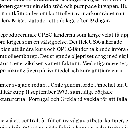
ionen gav var sin sida stöd och pumpade in vapen. H
erna utkämpades om kontrollen av markområdet runt
en. Kriget slutade i ett dödläge efter 19 dagar.
ljeproducerande OPEC-länderna som länge velat få upp
om kriget som en välsignelse. Det fick USA-allierade
bien att ändra kurs och OPEC-länderna kunde införa 
t oljeembargo. Det stigande oljepriset drog med sig 
ktorn, energikrisen var ett faktum. Med stigande energ
n prisökning även på livsmedel och konsumtionsvaror.
gimer svajade redan. I Chile genomförde Pinochet sin 
ilitärkupp 11 september 1973, samtidigt började
ktaturerna i Portugal och Grekland vackla för att falla
också ett centralt år för en ny våg av arbetarkamper, 
ning från 60-talets vilda fabrikskamper och strejker 