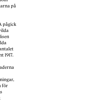
tarna på
A pågick
vilda
lisen
ilda
antalet
t 1917.
naderna
ningar,
 för
s
k