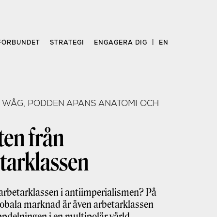
FÖRBUNDET
STRATEGI
ENGAGERA DIG
EN
 WÅG, PODDEN APANS ANATOMI OCH
ten från
tarklassen
 arbetarklassen i antiimperialismen? På
obala marknad är även arbetarklassen
ppdelningen i en multipolär värld