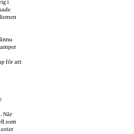
ig i
kade
alismen
 ännu
ekamper
p för att
e
. När
ell som
tester