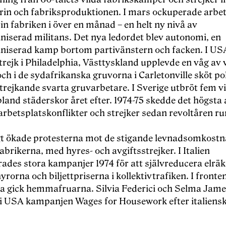
trin och fabriksproduktionen. I mars ockuperade arbe
rin fabriken i över en månad – en helt ny nivå av
niserad militans. Det nya ledordet blev autonomi, en
aniserad kamp bortom partivänstern och facken. I US
trejk i Philadelphia, Västtyskland upplevde en våg av 
och i de sydafrikanska gruvorna i Carletonville sköt po
 strejkande svarta gruvarbetare. I Sverige utbröt fem v
bland städerskor året efter. 1974-75 skedde det högsta 
rbetsplatskonflikter och strejker sedan revoltåren run
t ökade protesterna mot de stigande levnadsomkost
abrikerna, med hyres- och avgiftsstrejker. I Italien
ades stora kampanjer 1974 för att självreducera elräk
rorna och biljettpriserna i kollektivtrafiken. I fronten
 gick hemmafruarna. Silvia Federici och Selma Jame
 i USA kampanjen Wages for Housework efter italiens