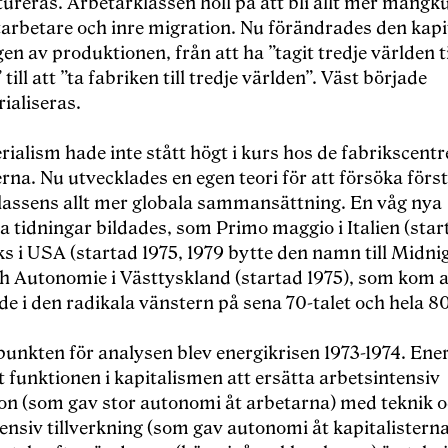
reras. Arbetarklassen höll på att bli allt mer mångkul
arbetare och inre migration. Nu förändrades den kapit
en av produktionen, från att ha ”tagit tredje världen ti
 till att ”ta fabriken till tredje världen”. Väst började
ialiseras.
ialism hade inte stått högt i kurs hos de fabrikscent
rna. Nu utvecklades en egen teori för att försöka förs
lassens allt mer globala sammansättning. En våg nya
tidningar bildades, som Primo maggio i Italien (start
s i USA (startad 1975, 1979 bytte den namn till Midni
h Autonomie i Västtyskland (startad 1975), som kom at
e i den radikala vänstern på sena 70-talet och hela 80
unkten för analysen blev energikrisen 1973-1974. Ener
llt funktionen i kapitalismen att ersätta arbetsintensiv
on (som gav stor autonomi åt arbetarna) med teknik 
ensiv tillverkning (som gav autonomi åt kapitalisterna