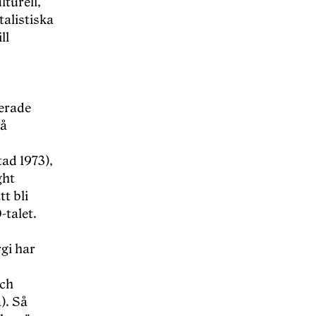
turell,
alistiska
ll
rerade
tå
ad 1973),
ght
t bli
-talet.
gi har
och
). Så