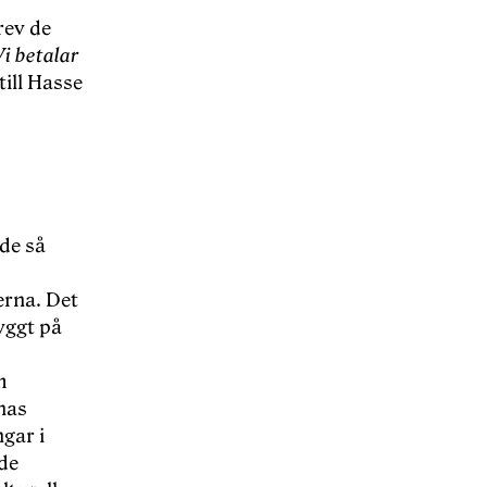
rev de
Vi betalar
till Hasse
 de så
erna. Det
yggt på
m
rnas
gar i
ade