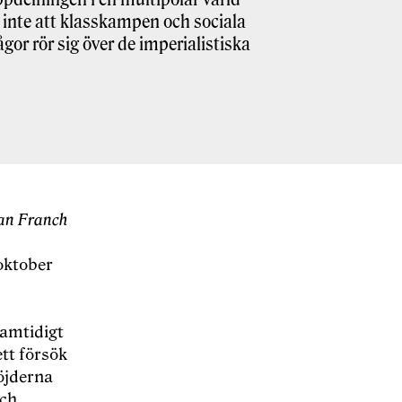
 inte att klasskampen och sociala
gor rör sig över de imperialistiska
ian Franch
oktober
samtidigt
ett försök
öjderna
och