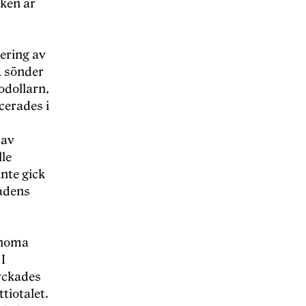
iken är
ering av
å sönder
odollarn,
cerades i
 av
le
nte gick
nadens
onoma
I
yckades
tiotalet.