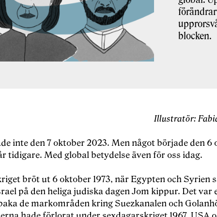
förändrar
upprorsvå
blocken.
Illustratör: Fab
ade inte den 7 oktober 2023. Men något började den 6 
år tidigare. Med global betydelse även för oss idag.
riget bröt ut 6 oktober 1973, när Egypten och Syrien 
rael på den heliga judiska dagen Jom kippur. Det var 
illbaka de markområden kring Suezkanalen och Golanh
erna hade förlorat under sexdagarskriget 1967. USA 