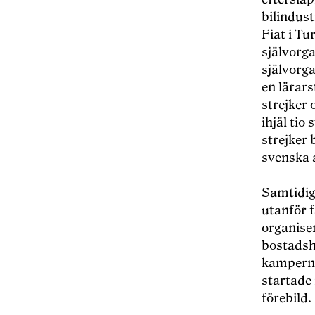
bilindus
Fiat i Tu
självorga
självorg
en lärars
strejker 
ihjäl tio
strejker 
svenska a
Samtidig
utanför f
organiser
bostadshy
kamperna
startade
förebild.