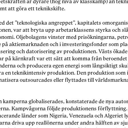
betskraften är dyrare (hög nivå av klasskamp) än tekn
mt att göra ett teknikskifte.
ed det ”teknologiska angreppet”, kapitalets omorganis
onen, var att bryta upp arbetarklassens styrka och sl
onomi. Oljebolagens vinster med prisökningarna, petr
på aktiemarknaden och i investeringsfonder som pla
sering och datorisering av produktionen. Västs ökade
ar på kärnkraft var ett sätt att komma från beroendet
derna och producera egen energi som långsiktigt skul
ra en teknikintensiv produktion. Den produktion som i
matisera outsourcades eller flyttades till världsmark
 kamperna globaliserades, konstaterade de nya aut
erna. Kampvågorna följde produktionens förflyttning. 
ucerande länder som Nigeria, Venezuela och Algeriet l
arna driva upp reallönerna under andra hälften av sjut