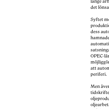
länge ar
det lönsa
Syftet m
produkti
dess aut
hamnade 
automati
satsning
OPEC-län
möjliggö
att auto
periferi.
Men även
tidskrift
oljeprod
oljearbet