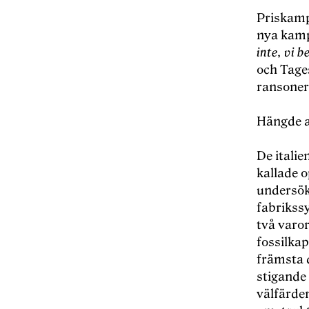
Priskampe
nya kamp
inte, vi b
och Tage
ransoner
Hängde a
De italie
kallade o
undersökt
fabrikss
två varor
fossilkap
främsta d
stigande
välfärde