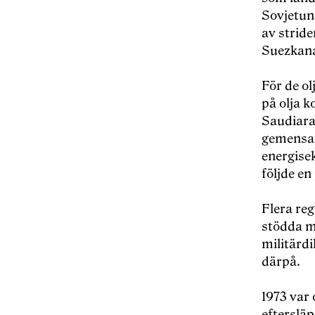
Sovjetun
av strid
Suezkanal
För de o
på olja k
Saudiara
gemensam
energise
följde e
Flera re
stödda m
militärdi
därpå.
1973 var 
eftersläp