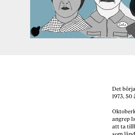
Det börj
1973, 50 
Oktoberk
angrep Is
att ta t
som länd