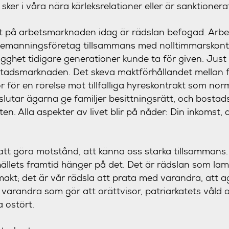
sker i våra nära kärleksrelationer eller är sanktionera
ut på arbetsmarknaden idag är rädslan befogad. Arbe
emanningsföretag tillsammans med nolltimmarskontr
gghet tidigare generationer kunde ta för given. Ju
tadsmarknaden. Det skeva maktförhållandet mellan 
 för en rörelse mot tillfälliga hyreskontrakt som norma
slutar ägarna ge familjer besittningsrätt, och bosta
en. Alla aspekter av livet blir på nåder: Din inkomst, 
tt göra motstånd, att känna oss starka tillsammans.
ällets framtid hänger på det. Det är rädslan som la
akt; det är vår rädsla att prata med varandra, att a
 varandra som gör att orättvisor, patriarkatets våld 
a ostört.