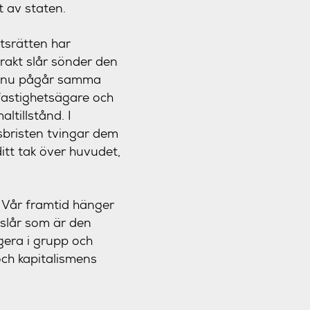
t av staten.
tsrätten har
akt slår sönder den
st nu pågår samma
fastighetsägare och
ltillstånd. I
dsbristen tvingar dem
ditt tak över huvudet,
 Vår framtid hänger
mslår som är den
gera i grupp och
och kapitalismens