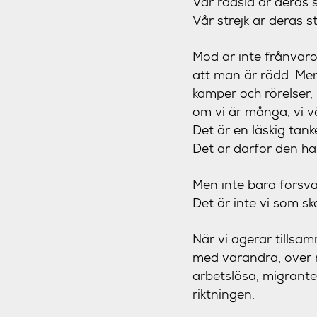
Vår rädsla är deras 
Vår strejk är deras s
Mod är inte frånvaro
att man är rädd. Men
kamper och rörelser,
om vi är många, vi vå
Det är en läskig tanke
Det är därför den hä
Men inte bara försva
Det är inte vi som s
När vi agerar tillsamm
med varandra, över 
arbetslösa, migranter
riktningen.