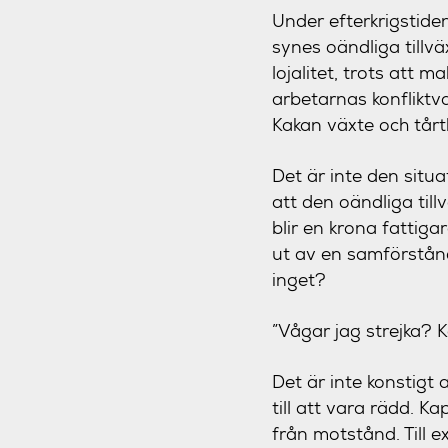
Under efterkrigstiden
synes oändliga tillv
lojalitet, trots att 
arbetarnas konfliktva
Kakan växte och tårtb
Det är inte den situa
att den oändliga till
blir en krona fattiga
ut av en samförstånd
inget?
”Vågar jag strejka? K
Det är inte konstigt
till att vara rädd. K
från motstånd. Till 