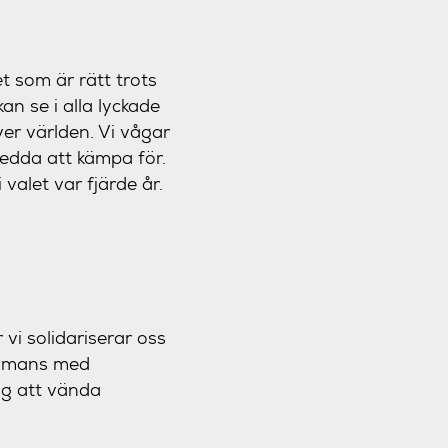
t som är rätt trots
n se i alla lyckade
er världen. Vi vågar
redda att kämpa för.
 valet var fjärde år.
 vi solidariserar oss
sammans med
nog att vända