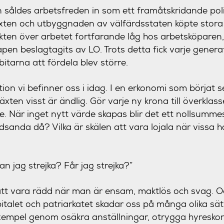
 såldes arbetsfreden in som ett framåtskridande politi
äxten och utbyggnaden av välfärdsstaten köpte stora
makten över arbetet fortfarande låg hos arbetsköparen,
pen beslagtagits av LO. Trots detta fick varje genera
itarna att fördela blev större.
tion vi befinner oss i idag. I en erkonomi som börjat
växten visst är ändlig. Gör varje ny krona till överkl
re. När inget nytt värde skapas blir det ett nollsummes
sanda då? Vilka är skälen att vara lojala när vissa h
an jag strejka? Får jag strejka?”
 att vara rädd när man är ensam, maktlös och svag. O
apitalet och patriarkatet skadar oss på många olika sä
exempel genom osäkra anställningar, otrygga hyreskon