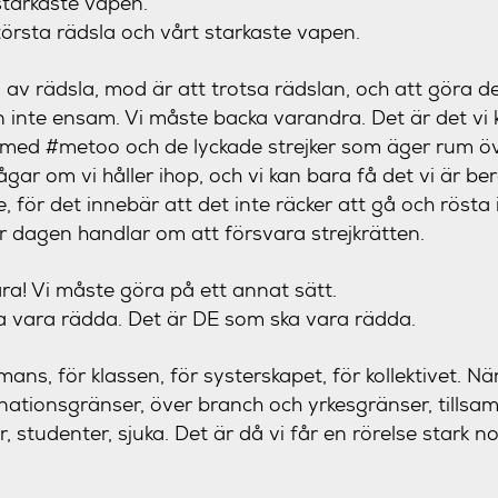
starkaste vapen.
törsta rädsla och vårt starkaste vapen.
 av rädsla, mod är att trotsa rädslan, och att göra de
 inte ensam. Vi måste backa varandra. Det är det vi ka
 med #metoo och de lyckade strejker som äger rum öv
gar om vi håller ihop, och vi kan bara få det vi är be
, för det innebär att det inte räcker att gå och rösta i
r dagen handlar om att försvara strejkrätten.
ra! Vi måste göra på ett annat sätt.
ka vara rädda. Det är DE som ska vara rädda.
ans, för klassen, för systerskapet, för kollektivet. När
nationsgränser, över branch och yrkesgränser, till
, studenter, sjuka. Det är då vi får en rörelse stark 