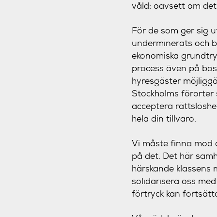
våld: oavsett om det 
För de som ger sig 
underminerats och b
ekonomiska grundtry
process även på bos
hyresgäster möjliggör
Stockholms förorter 
acceptera rättslöshet
hela din tillvaro.
Vi måste finna mod a
på det. Det här samh
härskande klassens m
solidarisera oss med
förtryck kan fortsätt