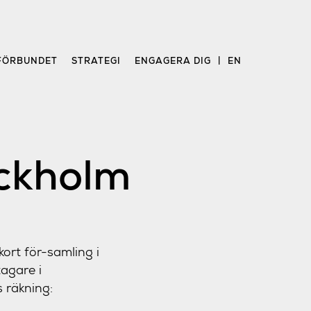
FÖRBUNDET
STRATEGI
ENGAGERA DIG
EN
ockholm
kort för-samling i
agare i
s räkning: