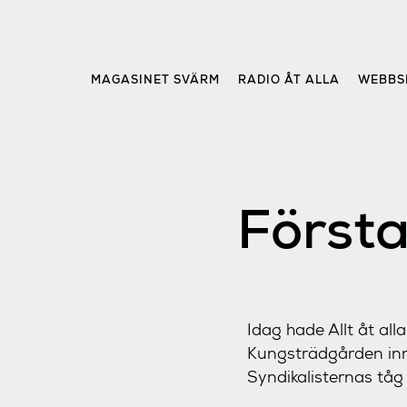
Skip
to
content
MAGASINET SVÄRM
RADIO ÅT ALLA
WEBBS
Första
Idag hade Allt åt all
Kungsträdgården inna
Syndikalisternas tåg 