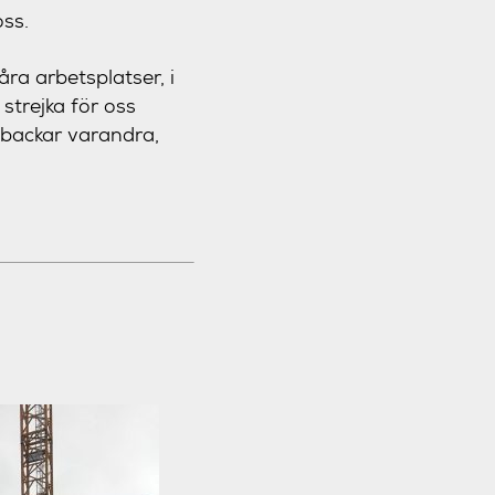
oss.
åra arbetsplatser, i
 strejka för oss
i backar varandra,