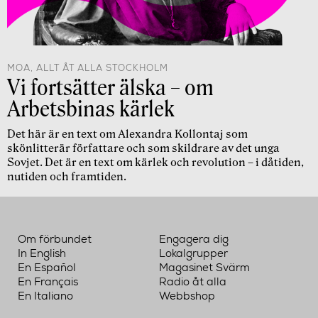
MOA, ALLT ÅT ALLA STOCKHOLM
Vi fortsätter älska – om
Arbetsbinas kärlek
Det här är en text om Alexandra Kollontaj som
skönlitterär författare och som skildrare av det unga
Sovjet. Det är en text om kärlek och revolution – i dåtiden,
nutiden och framtiden.
Om förbundet
Engagera dig
In English
Lokalgrupper
En Español
Magasinet Svärm
En Français
Radio åt alla
En Italiano
Webbshop