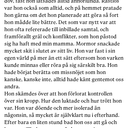
döv, fast hon låtsades alltid annorlunda. Rastlös
var hon också som alltid, och på hemmet pratade
hon gärna om det hon planerade att göra så fort
hon mådde lite bättre. Det som var nytt var att
hon ofta refererade till inbillade samtal, och
framförallt gräl och konflikter, som hon påstod
sig ha haft med min mamma. Mormor snackade
mycket skit i slutet av sitt liv. Hon var fast i sin
egen värld på mer än ett sätt eftersom hon varken
kunde minnas eller röra på sig särskilt bra. Hon
hade börjat berätta om missnöjet som hon
kanske, kanske inte, alltid hade känt gentemot oss
andra.
Hon skämdes över att hon förlorat kontrollen
över sin kropp. Hur den luktade och hur trött hon
var. Hon var döende och mer isolerad än
någonsin, så mycket är självklart nu i efterhand.
Efter bara en liten stund bad hon oss att gå och