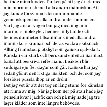
hettade mina kinder. Tanken på att jag är ett med
min mormor och med alla andra människor. Att
jag kunde försvinna i den omfamnande
gemenskapen hos alla andra under himmelen.
Vart jag än tar vägen bär jag med mig min
mormors molekyler, hennes inflytande och
hennes dumheter tillsammans med alla andra
människors kramar och deras vackra skitsnack.
Allting framstod plötsligt som ganska självklart.
Känslan var stark och berusande men är närmast
banal att beskriva i efterhand. Insikten blir
suddigare ju fler dagar som går. Kanske har jag
redan glömt den riktiga insikten, och det som jag
försöker pussla ihop är en dröm.
Det jag vet är att det tog en lång stund för känslan
att rinna av mig. När jag kom ner på stan hade jag
penseln kvar i jackfickan och på mig hade jag tre
lager kläder som inte längre behövdes.