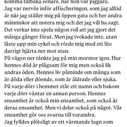
komma tillbaka senare, när hon var piggare.
Jag var nervös inför affischeringen, som jag alltid
är när jag ställer mig på öppen gata och ber andra
människor att notera mig och det jag vill ha sagt.
Det verkar inte spela någon roll att jag gjort det
många gånger förut. Men jag tvekade inte, utan
låste upp min cykel och rörde mig med ett lite
darrigt hjärta ner mot stan.
På vägen ner tänkte jag på min mormor igen. Hur
hennes död är plågsam för mig men också lik
andras öden. Hennes liv påminde om många som
är döda eller döende, som är åldrade eller sjuka.
På varje dörr i hemmet står ett namn och bakom
varje dörr väntar en annan person. Hennes
ensamhet är också min ensamhet, som också är
deras ensamhet. Men vi delar också på något. Vår
ensamhet gör oss svurna till varandra.
Jag fylldes plötsligt av ett värmande lugn som