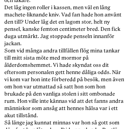
och läkare.
Det låg ingen roller i kassen, men väl en lång
machete-liknande kniv. Vad fan hade hon använt
den till? Under låg det en lagom stor, helt ny
pensel, kanske femton centimeter bred. Den fick
duga utmärkt. Jag stoppade penseln innanför
jackan.
Som vid många andra tillfällen flög mina tankar
till mitt sista möte med mormor på
ålderdomshemmet. Vi hade skyndat oss dit
eftersom personalen gett henne dåliga odds. När
vi kom var hon inte förberedd på besök, men även
om hon var utmattad så satt hon som hon
brukade på den vanliga stolen i sitt ombonade
rum. Hon ville inte kännas vid att det fanns andra
människor som ansåg att hennes hälsa var i ett
akut tillstånd.
Så länge jag kunnat minnas var hon så gott som