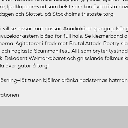
re, ljudklappar—vad som helst som kan överrösta naz
dagen och Slottet, på Stockholms tristaste torg.
Vi vill se nissar mot nassar. Anarkakörer sjunga julsång
uvuzelaorkestern blåsa för full hals. Se klezmerband
na. Agitatorer i frack mot Brutal Attack. Poetry sl
och höglästa Scummanifest. Allt som bryter tystnade
k. Dekadent Weimarkabaret och gnisslande folkmusi
da över gator å torg!
 lösning—låt tusen bjällror dränka nazisternas hatmani
rationen