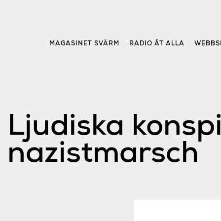
Skip
to
content
MAGASINET SVÄRM
RADIO ÅT ALLA
WEBBS
Ljudiska konsp
nazistmarsch