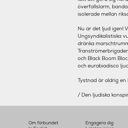
överfallslarm, banda
isolerade mellan riks
Nu är det ljud igen! 
Ungsyndikalistiska v
dränka marschtrummor
Tranströmerbrigader 
och Black Boom Bloc
och eurabiadisco lju
Tystnad är aldrig en
/ Den ljudiska konspi
Om förbundet
Engagera dig