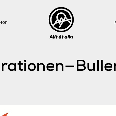
HOP
irationen—Bulle