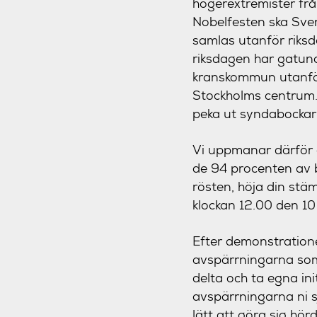
högerextremister frå
Nobelfesten ska Sve
samlas utanför riksd
riksdagen har gatuna
kranskommun utanför 
Stockholms centrum. 
peka ut syndabockar:
Vi uppmanar därför al
de 94 procenten av 
rösten, höja din stä
klockan 12.00 den 1
Efter demonstration
avspärrningarna som
delta och ta egna in
avspärrningarna ni s
lätt att göra sig hörd