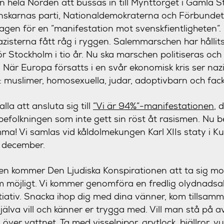
n hela Norden att bussas in till Mynttorget i Gamla S
nskarnas parti, Nationaldemokraterna och Förbunde
agen för en ”manifestation mot svenskfientligheten”.
zisterna fått råg i ryggen. Salemmarschen har hålli
Stockholm i tio år. Nu ska marschen politiseras och 
När Europa försatts i en svår ekonomisk kris ser nazi
 muslimer, homosexuella, judar, adoptivbarn och fack
la att ansluta sig till
”Vi är 94%”-manifestationen
, 
befolkningen som inte gett sin röst åt rasismen. Nu
mma! Vi samlas vid kåldolmekungen Karl XIIs staty i 
0 december.
en kommer Den Ljudiska Konspirationen att ta sig m
 möjligt. Vi kommer genomföra en fredlig olydnadsak
itiativ. Snacka ihop dig med dina vänner, kom tillsam
jälva vill och känner er trygga med. Vill man stå på 
 över vattnet. Ta med visselpipor, grytlock, bjällror, v