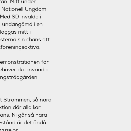
tan. Mitt under
t Nationell Ungdom
 Med SD invalda i
ts undangömd i en
läggas mitt i
sterna sin chans att
föreningsaktiva.
demonstrationen för
 behöver du använda
Kungsträdgården
ot Strömmen, så nära
tion där alla kan
mans. Ni går så nära
avstånd är det ändå
uvuzelor,