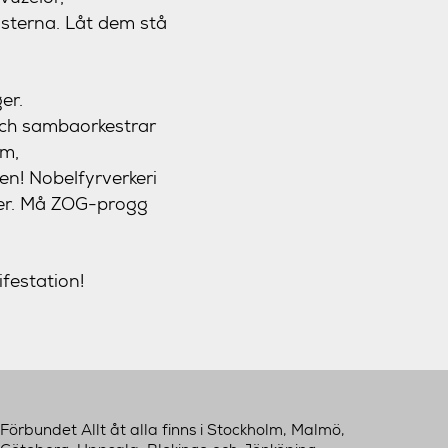
isterna. Låt dem stå
er.
 och sambaorkestrar
am,
n! Nobelfyrverkeri
ker. Må ZOG-progg
festation!
Förbundet Allt åt alla finns i Stockholm, Malmö,