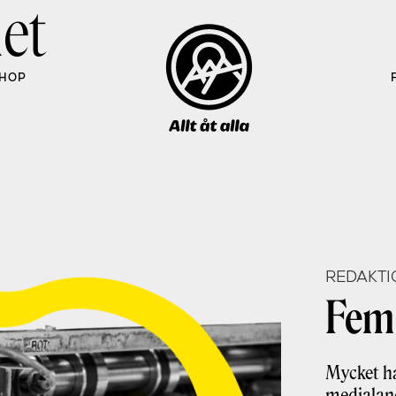
et
HOP
REDAKTI
Fem
Mycket h
medialand