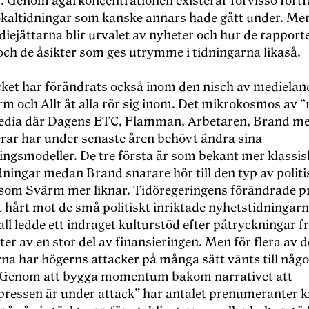
r. Genom ägarkoncentrationen existerar förvisso fort
kaltidningar som kanske annars hade gått under. Me
diejättarna blir urvalet av nyheter och hur de rappor
 och de åsikter som ges utrymme i tidningarna likaså.
et har förändrats också inom den nisch av medielan
m och Allt åt alla rör sig inom. Det mikrokosmos av “
edia där Dagens ETC, Flamman, Arbetaren, Brand me
rar har under senaste åren behövt ändra sina
ringsmodeller. De tre första är som bekant mer klassi
ningar medan Brand snarare hör till den typ av politi
t som Svärm mer liknar. Tidöregeringens förändrade p
t hårt mot de små politiskt inriktade nyhetstidningarn
ll ledde ett indraget kulturstöd
efter påtryckningar f
uster av en stor del av finansieringen. Men för flera av 
na har högerns attacker på många sätt vänts till någo
. Genom att bygga momentum bakom narrativet att
pressen är under attack” har antalet prenumeranter k