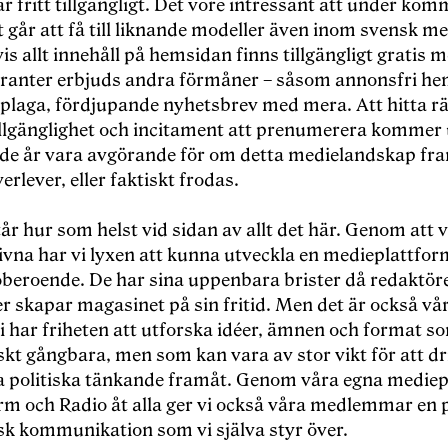
är fritt tillgängligt. Det vore intressant att under ko
 går att få till liknande modeller även inom svensk me
s allt innehåll på hemsidan finns tillgängligt gratis 
anter erbjuds andra förmåner – såsom annonsfri he
pplaga, fördjupande nyhetsbrev med mera. Att hitta rä
illgänglighet och incitament att prenumerera kommer
 år vara avgörande för om detta medielandskap fr
erlever, eller faktiskt frodas.
r hur som helst vid sidan av allt det här. Genom att 
rivna har vi lyxen att kunna utveckla en medieplattfo
 oberoende. De har sina uppenbara brister då redaktör
r skapar magasinet på sin fritid. Men det är också vå
i har friheten att utforska idéer, ämnen och format so
kt gångbara, men som kan vara av stor vikt för att dr
va politiska tänkande framåt. Genom våra egna mediep
m och Radio åt alla ger vi också våra medlemmar en 
isk kommunikation som vi själva styr över.