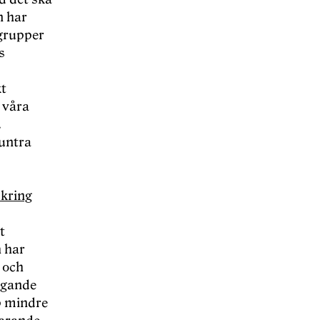
n har
 grupper
s
m
kt
 våra
.
muntra
mkring
t
h har
 och
ggande
p mindre