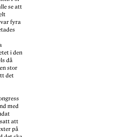
le se att
elt
var fyra
etades
a
tet i den
ls då
 en stor
tt det
kongress
band med
ndat
satt att
xter på
d det ska