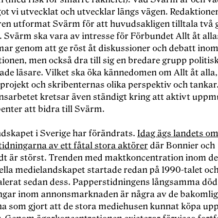
got vi utvecklat och utvecklar längs vägen. Redaktione
en utformat Svärm för att huvudsakligen tilltala två
. Svärm ska vara av intresse för Förbundet Allt åt alla
r genom att ge röst åt diskussioner och debatt ino
ionen, men också dra till sig en bredare grupp politis
ade läsare. Vilket ska öka kännedomen om Allt åt alla,
 projekt och skribenternas olika perspektiv och tankar
nsarbetet kretsar även ständigt kring att aktivt upp
enter att bidra till Svärm.
dskapet i Sverige har förändrats.
Idag ägs landets o
idningarna av ett fåtal stora aktörer
där Bonnier och
dt är störst. Trenden med maktkoncentration inom de
nella medielandskapet startade redan på 1990-talet oc
alerat sedan dess. Papperstidningens långsamma död
ngar inom annonsmarknaden är några av de bakomli
na som gjort att de stora mediehusen kunnat köpa up