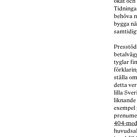
ökat och 
Tidninga
behöva nå
bygga nä
samtidigt
Presstöde
betalväg
tyglar f
förklarin
ställa o
detta ver
lilla Sv
liknande
exempel 
prenumera
404-med
huvudsak