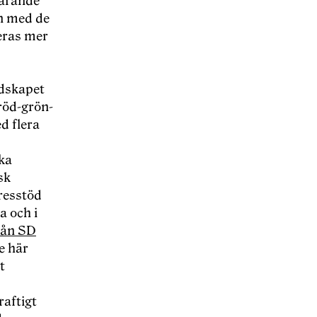
farande
n med de
teras mer
dskapet
röd-grön-
d flera
ska
sk
resstöd
a och i
rån SD
de här
t
raftigt