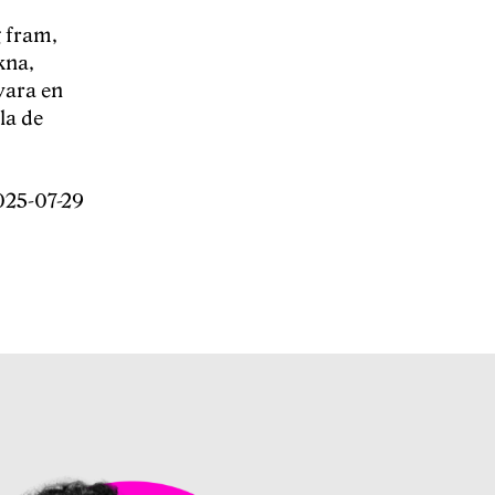
 fram,
kna,
vara en
la de
025-07-29