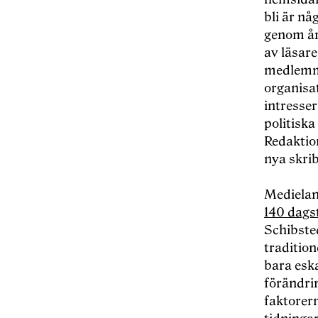
bli är nå
genom år
av läsare
medlemma
organisat
intresser
politiska
Redaktio
nya skrib
Medielan
140 dagst
Schibste
traditio
bara esk
förändri
faktorer