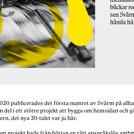
blickar r
sen Svärm
hända hä
020 publicerades det första numret av Svärm på alltat
n del i ett större projekt att bygga om hemsidan och g
n, det nya 20-talet var ju här.
m projekt hade från början en rätt anspråkslös ambit