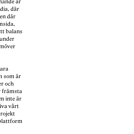
mmande år
dia, där
men där
msida,
tt balans
 under
amöver
vara
rm som är
er och
r främsta
m inte är
iva vårt
rojekt
plattform