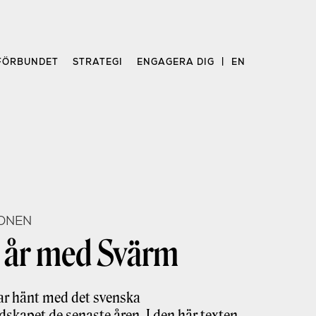
FÖRBUNDET
STRATEGI
ENGAGERA DIG
EN
ONEN
 år med Svärm
ar hänt med det svenska
skapet de senaste åren. I den här texten