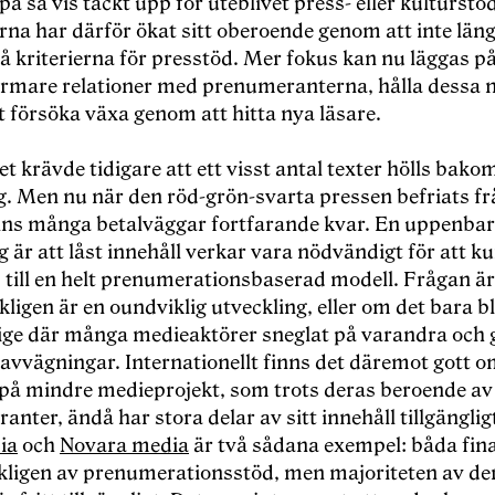
på så vis täckt upp för uteblivet press- eller kulturstö
rna har därför ökat sitt oberoende genom att inte län
 kriterierna för presstöd. Mer fokus kan nu läggas på
rmare relationer med prenumeranterna, hålla dessa 
 försöka växa genom att hitta nya läsare.
t krävde tidigare att ett visst antal texter hölls bako
g. Men nu när den röd-grön-svarta pressen befriats f
inns många betalväggar fortfarande kvar. En uppenbar
g är att låst innehåll verkar vara nödvändigt för att k
m till en helt prenumerationsbaserad modell. Frågan ä
kligen är en oundviklig utveckling, eller om det bara bli
erige där många medieaktörer sneglat på varandra och 
 avvägningar. Internationellt finns det däremot gott 
på mindre medieprojekt, som trots deras beroende av
nter, ändå har stora delar av sitt innehåll tillgängligt
ia
och
Novara media
är två sådana exempel: båda fin
ligen av prenumerationsstöd, men majoriteten av de