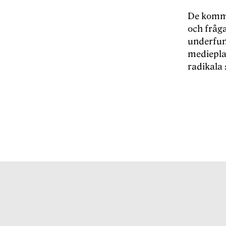
De komma
och fråg
underfun
medieplat
radikala 