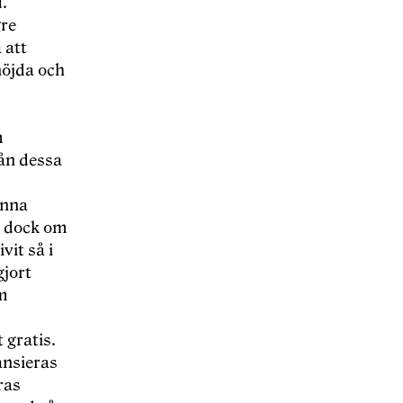
d.
gre
 att
nöjda och
m
rån dessa
unna
r dock om
vit så i
gjort
om
 gratis.
ansieras
ras