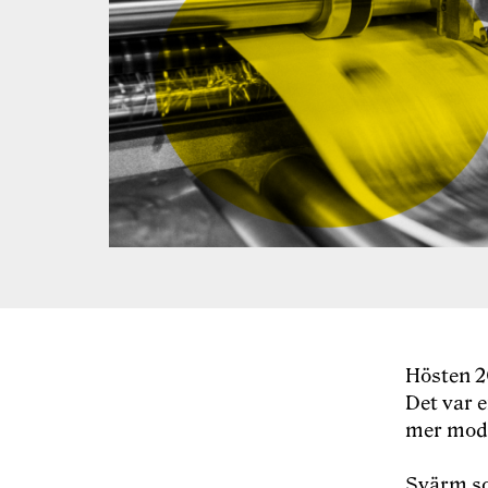
Hösten 2
Det var e
mer moder
Svärm so