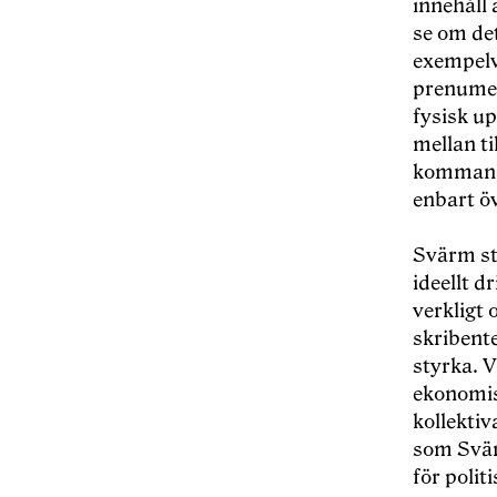
innehåll 
se om det
exempelvi
prenumer
fysisk u
mellan t
kommande
enbart öv
Svärm stå
ideellt d
verkligt
skribente
styrka. V
ekonomis
kollekti
som Svär
för polit