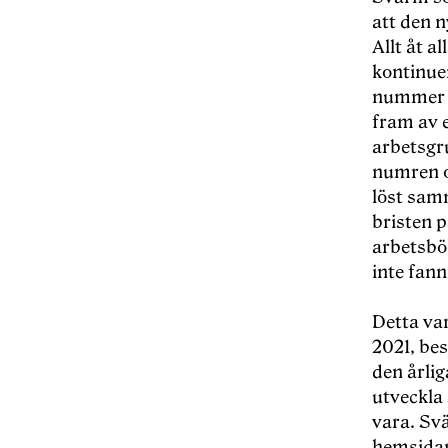
att den 
Allt åt a
kontinue
nummer a
fram av e
arbetsgr
numren oc
löst sam
bristen p
arbetsbö
inte fann
Detta var
2021, bes
den årli
utveckla
vara. Sv
hemsidan