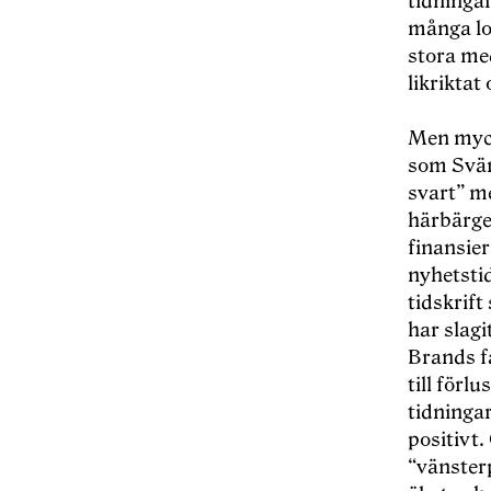
tidninga
många lo
stora me
likriktat
Men myck
som Svär
svart” m
härbärge
finansie
nyhetstid
tidskrif
har slagi
Brands fa
till förl
tidningar
positivt
“vänster