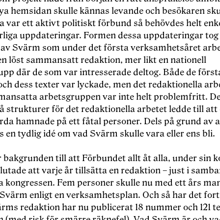
nya hemsidan skulle kännas levande och besökaren skul
lla var ett aktivt politiskt förbund så behövdes helt enk
rliga uppdateringar. Formen dessa uppdateringar tog 
v Svärm som under det första verksamhetsåret arb
n löst sammansatt redaktion, mer likt en nationell
upp där de som var intresserade deltog. Både de först
h dess texter var lyckade, men det redaktionella arbe
mansatta arbetsgruppen var inte helt problemfritt. De
å strukturer för det redaktionella arbetet ledde till att
rda hamnade på ett fåtal personer. Dels på grund av a
s en tydlig idé om vad Svärm skulle vara eller ens bli.
 bakgrunden till att Förbundet allt åt alla, under sin 
lutade att varje år tillsätta en redaktion – just i sam
ga kongressen. Fem personer skulle nu med ett års ma
 Svärm enligt en verksamhetsplan. Och så har det fort
ärms redaktion har nu publicerat 18 nummer och 121 te
 (med risk för smärre räknefel). Vad Svärm är och va