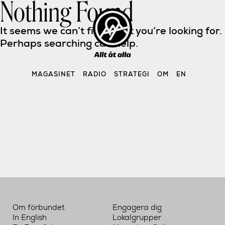
Nothing Found
Skip
to
content
It seems we can’t find what you’re looking for. 
Perhaps searching can help.
MAGASINET
RADIO
STRATEGI
OM
EN
Sök 
efter:
Om förbundet
Engagera dig
In English
Lokalgrupper