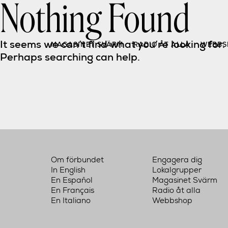
Nothing Found
Skip
to
content
It seems we can’t find what you’re looking for. 
MAGASINET SVÄRM
RADIO ÅT ALLA
WEBBS
Perhaps searching can help.
Om förbundet
Engagera dig
In English
Lokalgrupper
En Español
Magasinet Svärm
En Français
Radio åt alla
En Italiano
Webbshop