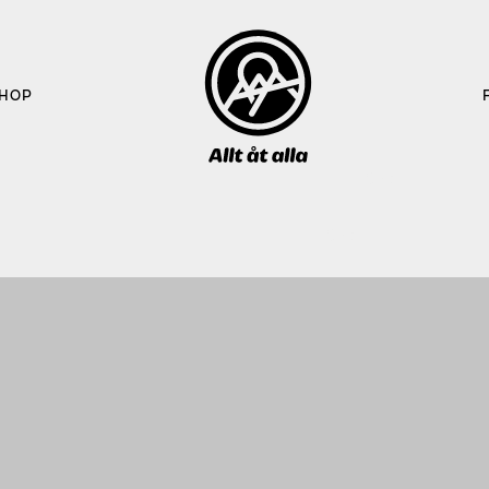
HOP
Sök 
efter: