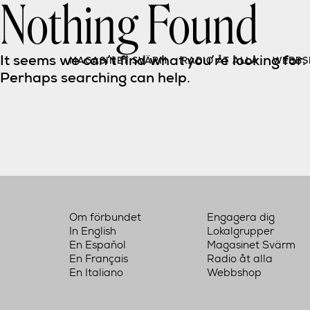
Nothing Found
Skip
to
content
It seems we can’t find what you’re looking for. 
MAGASINET SVÄRM
RADIO ÅT ALLA
WEBBS
Perhaps searching can help.
Om förbundet
Engagera dig
In English
Lokalgrupper
En Español
Magasinet Svärm
En Français
Radio åt alla
En Italiano
Webbshop