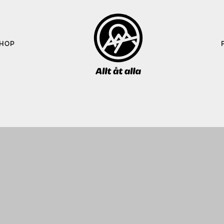
HOP
Sök 
efter: