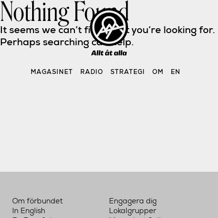
Nothing Found
Skip
to
content
It seems we can’t find what you’re looking for. 
Perhaps searching can help.
MAGASINET
RADIO
STRATEGI
OM
EN
Sök 
efter:
Om förbundet
Engagera dig
In English
Lokalgrupper