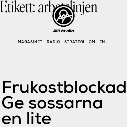
Etikett:
arbetslinjen
Skip
to
content
MAGASINET
RADIO
STRATEGI
OM
EN
Frukostblockad
Ge sossarna
en lite