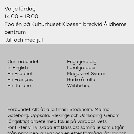
Varje lördag
14.00 – 18.00
Foajén på Kulturhuset Klossen bredvid Ålidhems
centrum
..till och med jul
Om förbundet
Engagera dig
In English
Lokalgrupper
En Español
Magasinet Svärm
En Français
Radio åt alla
En Italiano
Webbshop
Förbundet Allt åt alla finns i Stockholm, Malmö,
Göteborg, Uppsala, Blekinge och Jönköping. Genom
långsiktigt arbete med fokus på vardagslivets
konflikter vill vi skapa ett klasslöst samhälle som utgår
från principen: av var och en efter förmåga, åt var och