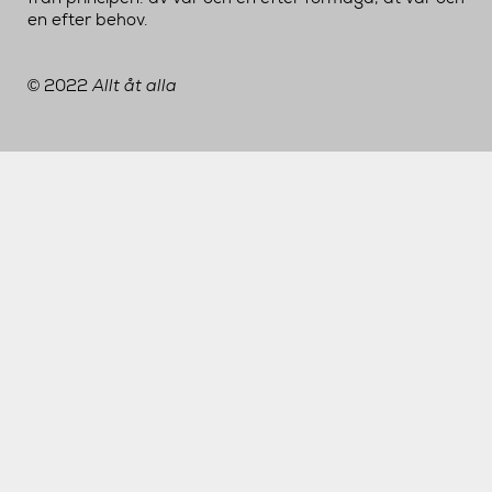
en efter behov.
2022
Allt åt alla
©