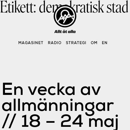
Etikett:
demokratisk stad
Skip
to
content
MAGASINET
RADIO
STRATEGI
OM
EN
En vecka av
allmänningar
// 18 – 24 maj