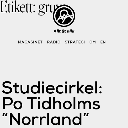
Etikett:
gruva
Skip
to
content
MAGASINET
RADIO
STRATEGI
OM
EN
Studiecirkel:
Po Tidholms
”Norrland”