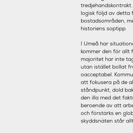
tredjehandskontrakt.
logisk följd av dett
bostadsområden, med
historiens soptipp.
I Umeå har situatio
kommer den för allt 
majoritet har inte t
utan istället bollat 
oacceptabel. Kommune
att fokusera på de 
ståndpunkt, dold ba
den illa med det fa
beroende av att arbe
och förstärks en glob
skyddsnäten står all