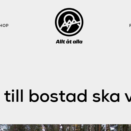
HOP
ill bostad ska v