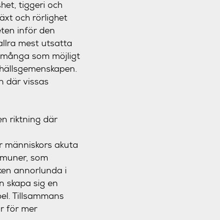
et, tiggeri och
äxt och rörlighet
eten inför den
 allra mest utsatta
å många som möjligt
amhällsgemenskapen.
on där vissas
en riktning där
er människors akuta
ommuner, som
rken annorlunda i
n skapa sig en
pel. Tillsammans
ar för mer