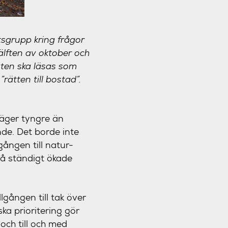
tsgrupp kring frågor
älften av oktober och
exten ska läsas som
rätten till bostad”.
 väger tyngre än
nde. Det borde inte
gången till natur-
på ständigt ökade
gången till tak över
ka prioritering gör
 och till och med