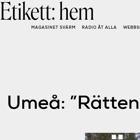
Etikett:
hem
Skip
to
content
MAGASINET SVÄRM
RADIO ÅT ALLA
WEBBS
Umeå: ”Rätten t