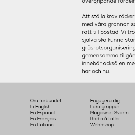
övergripande fördeln
Att ställa krav räcke
med våra grannar, så
rätt till bostad. Vi 
själva ska kunna stä
gräsrotsorganiserin
gemensamma tillgånga
innebär också en mer 
här och nu.
Om förbundet
Engagera dig
In English
Lokalgrupper
En Español
Magasinet Svärm
En Français
Radio åt alla
En Italiano
Webbshop