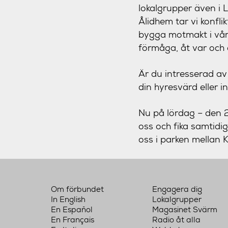
lokalgrupper även i
Ålidhem tar vi konfli
bygga motmakt i våra
förmåga, åt var och 
Är du intresserad av
din hyresvärd eller
Nu på lördag –
den 
oss och fika samtidig
oss i parken mellan 
Om förbundet
Engagera dig
In English
Lokalgrupper
En Español
Magasinet Svärm
En Français
Radio åt alla