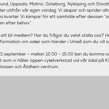
 Lund, Uppsala, Malmö, Göteborg, Nyköping och Stoc
kter utifrån vår egen vardag. Vi skapar och sprider al
 kvarter. Vi kämpar för ett samhälle efter devisen ”a
en efter behov”.
 att bli medlem? Har du frågor du velat ställa oss? H
 information om saker som händer i Umeå som du vill
21 september
– mellan
12.00 – 15.00
kan du komma oc
t som vi håller öppen cykelverkstad vid vår lokal på 
Klossen och Ålidhem centrum.